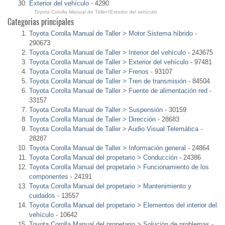
Exterior del vehículo
- 4290
Toyota Corolla Manual de Taller>Exterior del vehículo
Categorias principales
Toyota Corolla Manual de Taller > Motor Sistema híbrido
-
290673
Toyota Corolla Manual de Taller > Interior del vehículo
- 243675
Toyota Corolla Manual de Taller > Exterior del vehículo
- 97481
Toyota Corolla Manual de Taller > Frenos
- 93107
Toyota Corolla Manual de Taller > Tren de transmisión
- 84504
Toyota Corolla Manual de Taller > Fuente de alimentación red
-
33157
Toyota Corolla Manual de Taller > Suspensión
- 30159
Toyota Corolla Manual de Taller > Dirección
- 28683
Toyota Corolla Manual de Taller > Audio Visual Telemática
-
28287
Toyota Corolla Manual de Taller > Información general
- 24864
Toyota Corolla Manual del propetario > Conducción
- 24386
Toyota Corolla Manual del propetario > Funcionamiento de los
componentes
- 24191
Toyota Corolla Manual del propetario > Mantenimiento y
cuidados
- 13557
Toyota Corolla Manual del propetario > Elementos del interior del
vehículo
- 10642
Toyota Corolla Manual del propetario > Solución de problemas
-