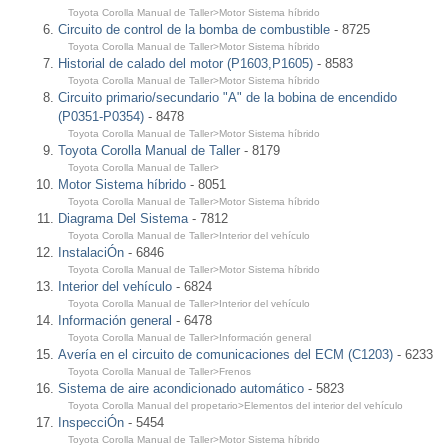
Toyota Corolla Manual de Taller>Motor Sistema híbrido
Circuito de control de la bomba de combustible
- 8725
Toyota Corolla Manual de Taller>Motor Sistema híbrido
Historial de calado del motor (P1603,P1605)
- 8583
Toyota Corolla Manual de Taller>Motor Sistema híbrido
Circuito primario/secundario "A" de la bobina de encendido
(P0351-P0354)
- 8478
Toyota Corolla Manual de Taller>Motor Sistema híbrido
Toyota Corolla Manual de Taller
- 8179
Toyota Corolla Manual de Taller>
Motor Sistema híbrido
- 8051
Toyota Corolla Manual de Taller>Motor Sistema híbrido
Diagrama Del Sistema
- 7812
Toyota Corolla Manual de Taller>Interior del vehículo
InstalaciÓn
- 6846
Toyota Corolla Manual de Taller>Motor Sistema híbrido
Interior del vehículo
- 6824
Toyota Corolla Manual de Taller>Interior del vehículo
Información general
- 6478
Toyota Corolla Manual de Taller>Información general
Avería en el circuito de comunicaciones del ECM (C1203)
- 6233
Toyota Corolla Manual de Taller>Frenos
Sistema de aire acondicionado automático
- 5823
Toyota Corolla Manual del propetario>Elementos del interior del vehículo
InspecciÓn
- 5454
Toyota Corolla Manual de Taller>Motor Sistema híbrido