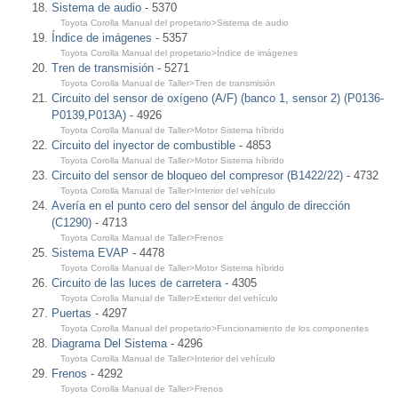
Sistema de audio
- 5370
Toyota Corolla Manual del propetario>Sistema de audio
Índice de imágenes
- 5357
Toyota Corolla Manual del propetario>Índice de imágenes
Tren de transmisión
- 5271
Toyota Corolla Manual de Taller>Tren de transmisión
Circuito del sensor de oxígeno (A/F) (banco 1, sensor 2) (P0136-
P0139,P013A)
- 4926
Toyota Corolla Manual de Taller>Motor Sistema híbrido
Circuito del inyector de combustible
- 4853
Toyota Corolla Manual de Taller>Motor Sistema híbrido
Circuito del sensor de bloqueo del compresor (B1422/22)
- 4732
Toyota Corolla Manual de Taller>Interior del vehículo
Avería en el punto cero del sensor del ángulo de dirección
(C1290)
- 4713
Toyota Corolla Manual de Taller>Frenos
Sistema EVAP
- 4478
Toyota Corolla Manual de Taller>Motor Sistema híbrido
Circuito de las luces de carretera
- 4305
Toyota Corolla Manual de Taller>Exterior del vehículo
Puertas
- 4297
Toyota Corolla Manual del propetario>Funcionamiento de los componentes
Diagrama Del Sistema
- 4296
Toyota Corolla Manual de Taller>Interior del vehículo
Frenos
- 4292
Toyota Corolla Manual de Taller>Frenos