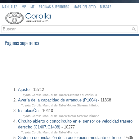
MANUALES
MP
MT
PAGINAS SUPERIORES
MAPA DEL SITIO
BUSCAR
Paginas superiores
Ajuste
- 13712
Toyota Corolla Manual de Taller>Exterior del vehículo
Avería de la capacidad de arranque (P1604)
- 11868
Toyota Corolla Manual de Taller>Motor Sistema híbrido
InstalaciÓn
- 10410
Toyota Corolla Manual de Taller>Motor Sistema híbrido
Circuito abierto o cortocircuito en el sensor de velocidad trasero
derecho (C1407,C1408)
- 10277
Toyota Corolla Manual de Taller>Frenos
Sistema de anulación de la aceleración mediante el freno
- 9535