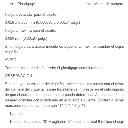
*a
Plastigage
*b
Marca de número
Holgura estándar para el aceite:
0.016 a 0.039 mm (0.000630 a 0.00154 pulg.)
Holgura máxima para el aceite:
0.050 mm (0.00197 pulg.)
Si la holgura para aceite medida es superior al máximo, cambie el cojinete
cigüeñal.
AVISO:
Tras realizar la medición, retire el plastigage completamente.
OBSERVACIÓN:
Si sustituye un cojinete del cigüeñal, seleccione uno nuevo con el mismo
del cojinete del cigüeñal, sume los números impresos en el subconjunto del
de que el número del cojinete no se pueda determinar. A continuación, sel
número coincida con lo indicado en el cuadro siguiente. Existen 4 tamaños
marcados respectivamente con "1", "2", "3" y "4".
Ejemplo:
Bloque de cilindros "3" + cigüeñal "5" = número total 8 (utilice el cojine