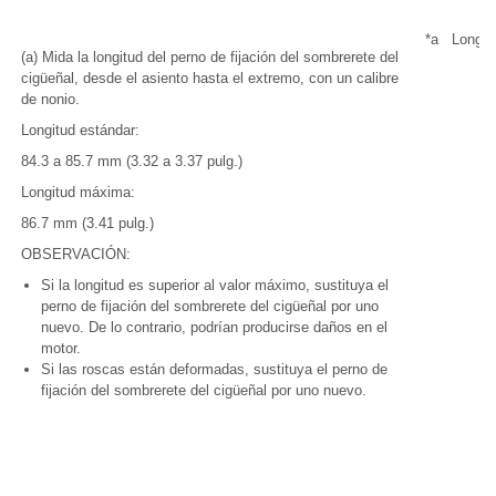
*a
Longit
(a) Mida la longitud del perno de fijación del sombrerete del
cigüeñal, desde el asiento hasta el extremo, con un calibre
de nonio.
Longitud estándar:
84.3 a 85.7 mm (3.32 a 3.37 pulg.)
Longitud máxima:
86.7 mm (3.41 pulg.)
OBSERVACIÓN:
Si la longitud es superior al valor máximo, sustituya el
perno de fijación del sombrerete del cigüeñal por uno
nuevo. De lo contrario, podrían producirse daños en el
motor.
Si las roscas están deformadas, sustituya el perno de
fijación del sombrerete del cigüeñal por uno nuevo.