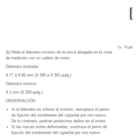
*a
Punto 
(b) Mida el diámetro mínimo de la rosca alargada en la zona
de medición con un calibre de nonio.
Diámetro estándar:
9.77 a 9.96 mm (0.385 a 0.392 pulg.)
Diámetro mínimo:
9.1 mm (0.358 pulg.)
OBSERVACIÓN:
Si el diámetro es inferior al mínimo, reemplace el perno
de fijación del sombrerete del cigüeñal por uno nuevo.
De lo contrario, podrían producirse daños en el motor.
Si las roscas están deformadas, sustituya el perno de
fijación del sombrerete del cigüeñal por uno nuevo.