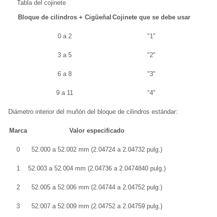
Tabla del cojinete
Bloque de cilindros + Cigüeñal
Cojinete que se debe usar
0 a 2
"1"
3 a 5
"2"
6 a 8
"3"
9 a 11
"4"
Diámetro interior del muñón del bloque de cilindros estándar:
Marca
Valor especificado
0
52.000 a 52.002 mm (2.04724 a 2.04732 pulg.)
1
52.003 a 52.004 mm (2.04736 a 2.0474840 pulg.)
2
52.005 a 52.006 mm (2.04744 a 2.04752 pulg.)
3
52.007 a 52.009 mm (2.04752 a 2.04759 pulg.)