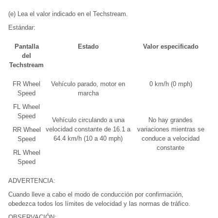
(e) Lea el valor indicado en el Techstream.
Estándar:
Pantalla
Estado
Valor especificado
del
Techstream
FR Wheel
Vehículo parado, motor en
0 km/h (0 mph)
Speed
marcha
FL Wheel
Speed
Vehículo circulando a una
No hay grandes
velocidad constante de 16.1 a
variaciones mientras se
RR Wheel
64.4 km/h (10 a 40 mph)
conduce a velocidad
Speed
constante
RL Wheel
Speed
ADVERTENCIA:
Cuando lleve a cabo el modo de conducción por confirmación,
obedezca todos los límites de velocidad y las normas de tráfico.
OBSERVACIÓN: