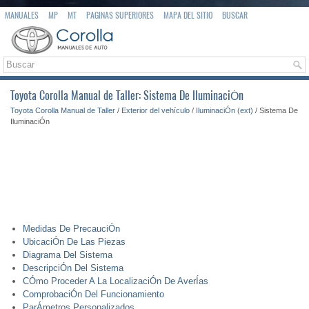
MANUALES
MP
MT
PAGINAS SUPERIORES
MAPA DEL SITIO
BUSCAR
Toyota Corolla Manual de Taller: Sistema De IluminaciÓn
Toyota Corolla Manual de Taller
/
Exterior del vehículo
/
IluminaciÓn (ext)
/ Sistema De
IluminaciÓn
Medidas De PrecauciÓn
UbicaciÓn De Las Piezas
Diagrama Del Sistema
DescripciÓn Del Sistema
CÓmo Proceder A La LocalizaciÓn De AverÍas
ComprobaciÓn Del Funcionamiento
ParÁmetros Personalizados