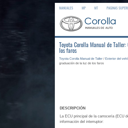
MANUALES
MP
MT
PAGINAS SUPER
Toyota Corolla Manual de Taller: 
los faros
Toyota Corolla Manual de Taller
/
Exterior del veh
graduación de la luz de los faros
DESCRIPCIÓN
La ECU principal de la carrocería (ECU de 
información del interruptor: