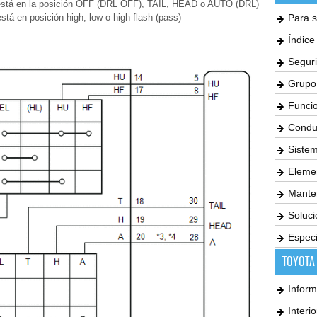
es está en la posición OFF (DRL OFF), TAIL, HEAD o AUTO (DRL)
está en posición high, low o high flash (pass)
Para s
Índic
Seguri
Grupo
Funci
Condu
Siste
Elemen
Mante
Soluc
Especi
TOYOTA
Inform
Interi