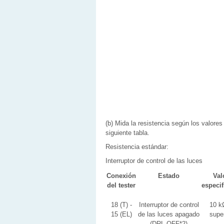
(b) Mida la resistencia según los valores
siguiente tabla.
Resistencia estándar:
Interruptor de control de las luces
Conexión
Estado
Val
del tester
especi
18 (T) -
Interruptor de control
10 k
15 (EL)
de las luces apagado
super
(DRL OFF*2)