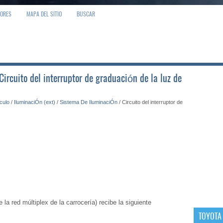
IORES
MAPA DEL SITIO
BUSCAR
Circuito del interruptor de graduación de la luz de
ículo
/
IluminaciÓn (ext)
/
Sistema De IluminaciÓn
/ Circuito del interruptor de
la red múltiplex de la carrocería) recibe la siguiente
TOYOTA