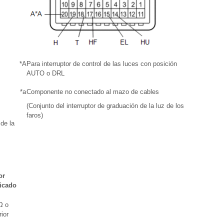
*A
Para interruptor de control de las luces con posición
AUTO o DRL
*a
Componente no conectado al mazo de cables
(Conjunto del interruptor de graduación de la luz de los
faros)
 de la
or
ficado
Ω o
ior