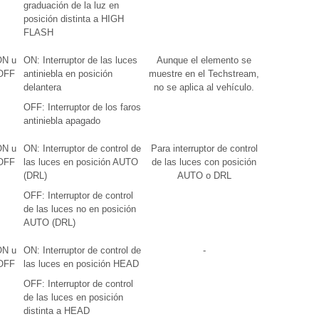
graduación de la luz en
posición distinta a HIGH
FLASH
ON u
ON: Interruptor de las luces
Aunque el elemento se
OFF
antiniebla en posición
muestre en el Techstream,
delantera
no se aplica al vehículo.
OFF: Interruptor de los faros
antiniebla apagado
ON u
ON: Interruptor de control de
Para interruptor de control
OFF
las luces en posición AUTO
de las luces con posición
(DRL)
AUTO o DRL
OFF: Interruptor de control
de las luces no en posición
AUTO (DRL)
ON u
ON: Interruptor de control de
-
OFF
las luces en posición HEAD
OFF: Interruptor de control
de las luces en posición
distinta a HEAD