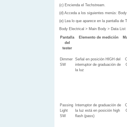
(c) Encienda el Techstream.
(d) Acceda a los siguientes menús: Body 
(e) Lea lo que aparece en la pantalla de
Body Electrical > Main Body > Data List
Pantalla
Elemento de medición
M
del
tester
Dimmer
Señal en posición HIGH del
SW
interruptor de graduación de
la luz
Passing
Interruptor de graduación de
Light
la luz está en posición high
SW
flash (pass)