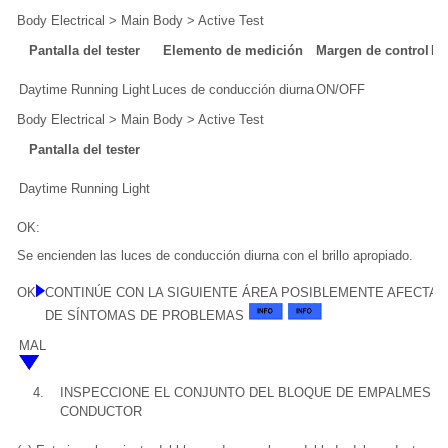
Body Electrical > Main Body > Active Test
Pantalla del tester
Elemento de medición
Margen de control
No
Daytime Running Light
Luces de conducción diurna
ON/OFF
Body Electrical > Main Body > Active Test
Pantalla del tester
Daytime Running Light
OK:
Se encienden las luces de conducción diurna con el brillo apropiado.
OK
CONTINÚE CON LA SIGUIENTE ÁREA POSIBLEMENTE AFECTAD
DE SÍNTOMAS DE PROBLEMAS
MAL
4.
INSPECCIONE EL CONJUNTO DEL BLOQUE DE EMPALMES D
CONDUCTOR