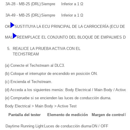
3A-28 - MB-25 (DRL)
Siempre
Inferior a 1 Ω
3A-49 - MB-25 (DRL)
Siempre
Inferior a 1 Ω
OK
SUSTITUYA LA ECU PRINCIPAL DE LA CARROCERÍA (ECU DE L
MAL
REEMPLACE EL CONJUNTO DEL BLOQUE DE EMPALMES DE
5.
REALICE LA PRUEBA ACTIVA CON EL
TECHSTREAM
(a) Conecte el Techstream al DLC3.
(b) Coloque el interruptor de encendido en posición ON.
(c) Encienda el Techstream.
(d) Acceda a los siguientes menús: Body Electrical / Main Body / Active T
(e) Compruebe si se encienden las luces de conducción diurna.
Body Electrical > Main Body > Active Test
Pantalla del tester
Elemento de medición
Margen de control
No
Daytime Running Light
Luces de conducción diurna
ON / OFF