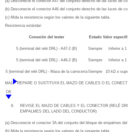
(a) Desconecte el conector A47 del conjunto derecho de las luces de cond
(b) Desconecte el conector A46 del conjunto derecho de las luces de cond
(c) Mida la resistencia según los valores de la siguiente tabla.
Resistencia estándar:
Conexión del tester
Estado
Valor especific
5 (terminal del relé DRL) - A47-2 (B)
Siempre
Inferior a 1 Ω
5 (terminal del relé DRL) - A46-2 (B)
Siempre
Inferior a 1 Ω
5 (terminal del relé DRL) - Masa de la carrocería
Siempre
10 kΩ o superio
MAL
REPARE O SUSTITUYA EL MAZO DE CABLES O EL CONECTO
OK
9.
REVISE EL MAZO DE CABLES Y EL CONECTOR (RELÉ DRL 
EMPALMES DEL LADO DEL CONDUCTOR)
(a) Desconecte el conector 3A del conjunto del bloque de empalmes del la
(b) Mida la resistencia según los valores de la siguiente tabla.