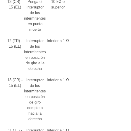
13 (CR) -
Ponga el
10 kΩ o
15 (EL)
interruptor
superior
de los
intermitentes
en punto
muerto
12 (TR) -
Interruptor
Inferior a 1 Ω
15 (EL)
de los
intermitentes
en posición
de giro a la
derecha
13 (CR) -
Interruptor
Inferior a 1 Ω
15 (EL)
de los
intermitentes
en posición
de giro
completo
hacia la
derecha
11 (TL) -
Interruptor
Inferior a 1 Ω