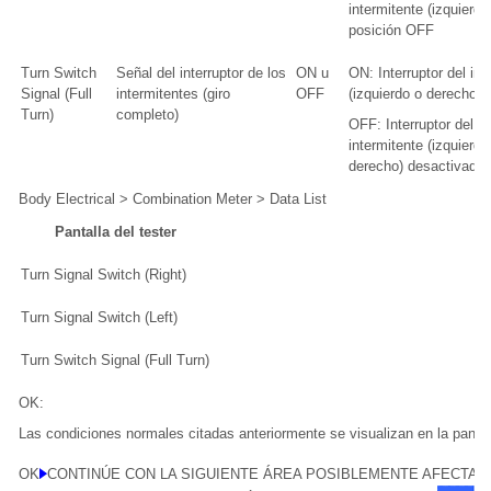
intermitente (izquierdo
posición OFF
Turn Switch
Señal del interruptor de los
ON u
ON: Interruptor del int
Signal (Full
intermitentes (giro
OFF
(izquierdo o derecho) 
Turn)
completo)
OFF: Interruptor del
intermitente (izquierdo
derecho) desactivado
Body Electrical > Combination Meter > Data List
Pantalla del tester
Turn Signal Switch (Right)
Turn Signal Switch (Left)
Turn Switch Signal (Full Turn)
OK:
Las condiciones normales citadas anteriormente se visualizan en la pantal
OK
CONTINÚE CON LA SIGUIENTE ÁREA POSIBLEMENTE AFECTAD