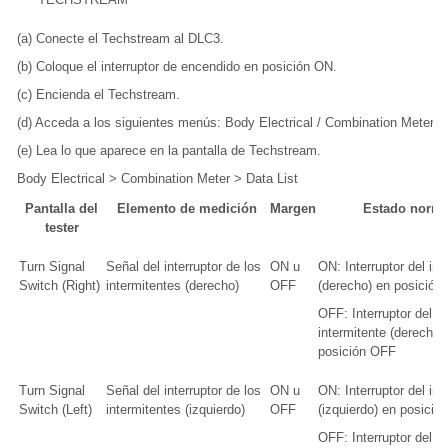
(a) Conecte el Techstream al DLC3.
(b) Coloque el interruptor de encendido en posición ON.
(c) Encienda el Techstream.
(d) Acceda a los siguientes menús: Body Electrical / Combination Meter / 
(e) Lea lo que aparece en la pantalla de Techstream.
Body Electrical > Combination Meter > Data List
Pantalla del
Elemento de medición
Margen
Estado norma
tester
Turn Signal
Señal del interruptor de los
ON u
ON: Interruptor del int
Switch (Right)
intermitentes (derecho)
OFF
(derecho) en posición
OFF: Interruptor del
intermitente (derecho) 
posición OFF
Turn Signal
Señal del interruptor de los
ON u
ON: Interruptor del int
Switch (Left)
intermitentes (izquierdo)
OFF
(izquierdo) en posició
OFF: Interruptor del