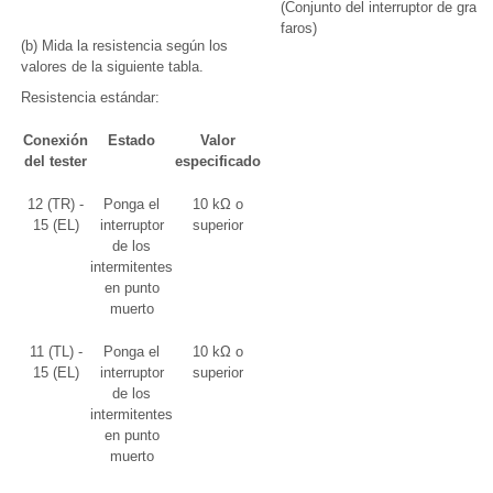
(Conjunto del interruptor de gradu
faros)
(b) Mida la resistencia según los
valores de la siguiente tabla.
Resistencia estándar:
Conexión
Estado
Valor
del tester
especificado
12 (TR) -
Ponga el
10 kΩ o
15 (EL)
interruptor
superior
de los
intermitentes
en punto
muerto
11 (TL) -
Ponga el
10 kΩ o
15 (EL)
interruptor
superior
de los
intermitentes
en punto
muerto