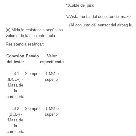
*3
Cable del piso
*a
Vista frontal del conector del mazo d
(Al conjunto del sensor del airbag late
(a) Mida la resistencia según los
valores de la siguiente tabla.
Resistencia estándar:
Conexión
Estado
Valor
del tester
especificado
L8-1
Siempre
1 MΩ o
(BCL+) -
superior
Masa de
la
carrocería
L8-2
Siempre
1 MΩ o
(BCL-) -
superior
Masa de
la
carrocería