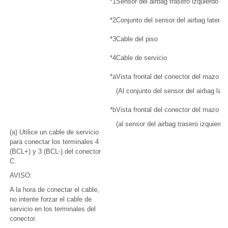
*1
Sensor del airbag trasero izquierdo
*2
Conjunto del sensor del airbag lateral 
*3
Cable del piso
*4
Cable de servicio
*a
Vista frontal del conector del mazo d
(Al conjunto del sensor del airbag late
*b
Vista frontal del conector del mazo d
(al sensor del airbag trasero izquierdo
(a) Utilice un cable de servicio
para conectar los terminales 4
(BCL+) y 3 (BCL-) del conector
C.
AVISO:
A la hora de conectar el cable,
no intente forzar el cable de
servicio en los terminales del
conector.