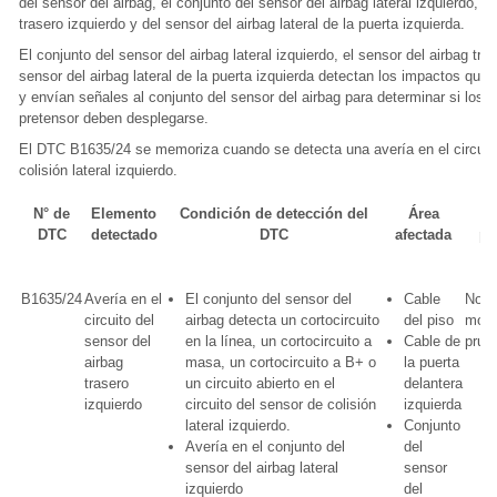
del sensor del airbag, el conjunto del sensor del airbag lateral izquierdo, e
trasero izquierdo y del sensor del airbag lateral de la puerta izquierda.
El conjunto del sensor del airbag lateral izquierdo, el sensor del airbag tras
sensor del airbag lateral de la puerta izquierda detectan los impactos que 
y envían señales al conjunto del sensor del airbag para determinar si los a
pretensor deben desplegarse.
El DTC B1635/24 se memoriza cuando se detecta una avería en el circuit
colisión lateral izquierdo.
N° de
Elemento
Condición de detección del
Área
DTC
detectado
DTC
afectada
pr
c
B1635/24
Avería en el
El conjunto del sensor del
Cable
No se
circuito del
airbag detecta un cortocircuito
del piso
modo
sensor del
en la línea, un cortocircuito a
Cable de
prue
airbag
masa, un cortocircuito a B+ o
la puerta
trasero
un circuito abierto en el
delantera
izquierdo
circuito del sensor de colisión
izquierda
lateral izquierdo.
Conjunto
Avería en el conjunto del
del
sensor del airbag lateral
sensor
izquierdo
del