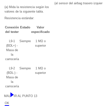
(al sensor del airbag trasero izquierdo
(a) Mida la resistencia según los
valores de la siguiente tabla.
Resistencia estándar:
Conexión
Estado
Valor
del tester
especificado
L9-1
Siempre
1 MΩ o
(BDL+) -
superior
Masa de
la
carrocería
L9-2
Siempre
1 MΩ o
(BDL-) -
superior
Masa de
la
carrocería
MAL
IR AL PUNTO 13
OK