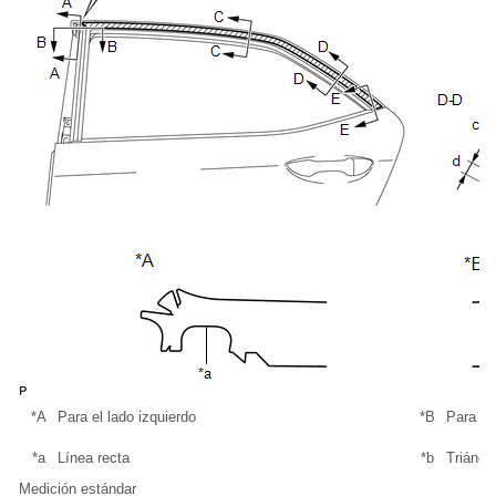
*A
Para el lado izquierdo
*B
Para el
*a
Línea recta
*b
Triángu
Medición estándar