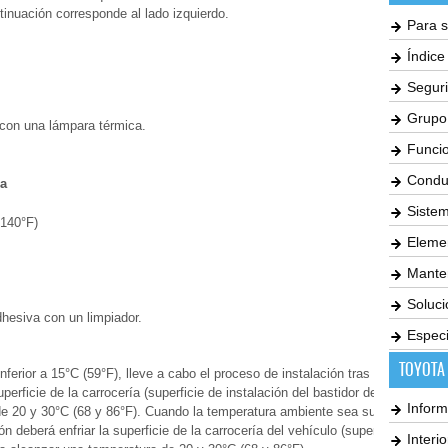
tinuación corresponde al lado izquierdo.
Para s
Índic
Seguri
Grupo
a con una lámpara térmica.
Funci
Condu
a
Siste
 140°F)
Elemen
Mante
Soluc
dhesiva con un limpiador.
Especi
TOYOTA
ferior a 15°C (59°F), lleve a cabo el proceso de instalación tras haber
erficie de la carrocería (superficie de instalación del bastidor de la puerta) y
Inform
de 20 y 30°C (68 y 86°F). Cuando la temperatura ambiente sea superior a
ón deberá enfriar la superficie de la carrocería del vehículo (superficie de
Interi