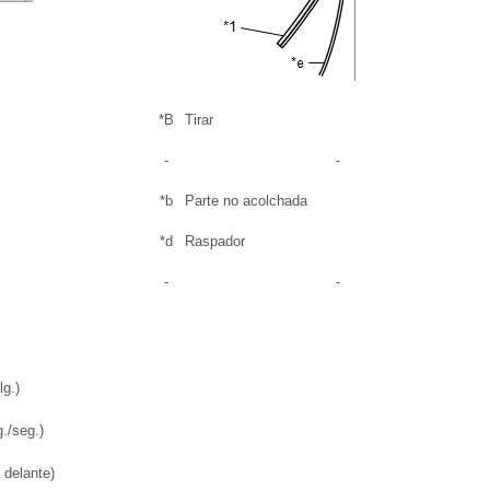
*B
Tirar
-
-
*b
Parte no acolchada
*d
Raspador
-
-
g.)
./seg.)
 delante)