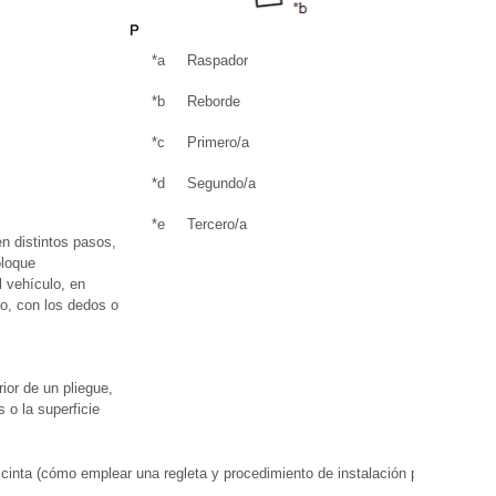
*a
Raspador
*b
Reborde
*c
Primero/a
*d
Segundo/a
*e
Tercero/a
 en distintos pasos,
oloque
l vehículo, en
ño, con los dedos o
rior de un pliegue,
s o la superficie
a cinta (cómo emplear una regleta y procedimiento de instalación para