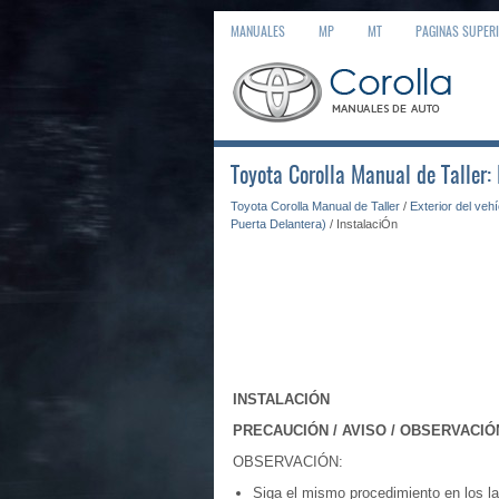
MANUALES
MP
MT
PAGINAS SUPER
Toyota Corolla Manual de Taller:
Toyota Corolla Manual de Taller
/
Exterior del veh
Puerta Delantera)
/ InstalaciÓn
INSTALACIÓN
PRECAUCIÓN / AVISO / OBSERVACIÓ
OBSERVACIÓN:
Siga el mismo procedimiento en los la