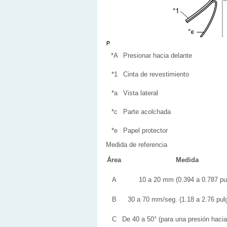
*A
Presionar hacia delante
*1
Cinta de revestimiento
*a
Vista lateral
*c
Parte acolchada
*e
Papel protector
Medida de referencia
Área
Medida
A
10 a 20 mm (0.394 a 0.787 pul
B
30 a 70 mm/seg. (1.18 a 2.76 pulg
C
De 40 a 50° (para una presión hacia