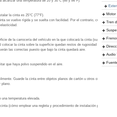
sta alcanzar una temperatura de 20 y 30°C (68 y 86°F).
Exter
Motor 
alar la cinta es 25°C (77°F).
inta se vuelve rígida y se suelta con facilidad. Por el contrario, cuando la
Tren d
elasticidad.
Suspe
Freno
ficie de la carrocería del vehículo en la que colocará la cinta (superficie de
 al colocar la cinta sobre la superficie quedan restos de rugosidad o de
Direcc
serán las correctas puesto que bajo la cinta quedará aire.
Audio 
Fuente
vitar que haya polvo suspendido en el aire.
cilmente. Guarde la cinta entre objetos planos de cartón u otros objetos
y plano.
on una temperatura elevada.
a cinta (cómo emplear una regleta y procedimiento de instalación para