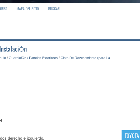
IORES
MAPA DEL SITIO
BUSCAR
 InstalaciÓn
ículo
/
GuarniciÓn / Paneles Exteriores
/
Cinta De Revestimiento (para La
N
TOYOTA
dos derecho e izquierdo.