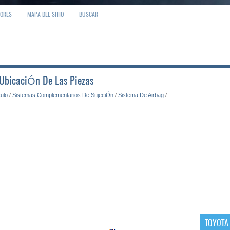
IORES
MAPA DEL SITIO
BUSCAR
: UbicaciÓn De Las Piezas
culo
/
Sistemas Complementarios De SujeciÓn
/
Sistema De Airbag
/
TOYOTA