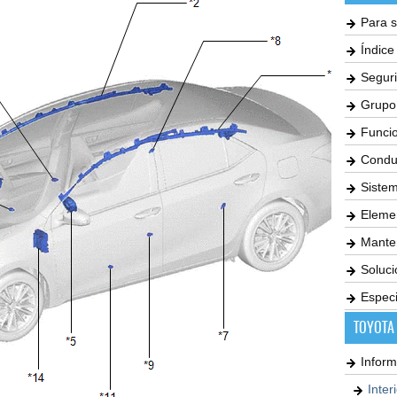
Para s
Índic
Seguri
Grupo
Funci
Condu
Siste
Elemen
Mante
Soluc
Especi
TOYOTA
Inform
Inter