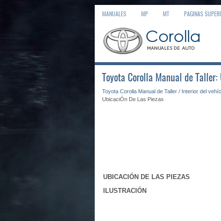
MANUALES
MP
MT
PAGINAS SUPER
Toyota Corolla Manual de Taller
Toyota Corolla Manual de Taller
/
Interior del vehí
UbicaciÓn De Las Piezas
UBICACIÓN DE LAS PIEZAS
ILUSTRACIÓN