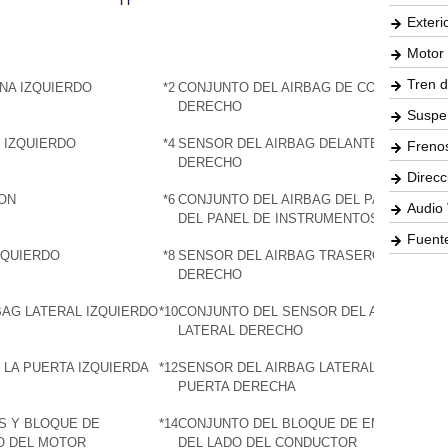
Exteri
Motor 
Tren d
NA IZQUIERDO
*2
CONJUNTO DEL AIRBAG DE CORTINA
DERECHO
Suspe
 IZQUIERDO
*4
SENSOR DEL AIRBAG DELANTERO
Freno
DERECHO
Direcc
ON
*6
CONJUNTO DEL AIRBAG DEL PASAJERO
Audio 
DEL PANEL DE INSTRUMENTOS
Fuente
ZQUIERDO
*8
SENSOR DEL AIRBAG TRASERO
DERECHO
BAG LATERAL IZQUIERDO
*10
CONJUNTO DEL SENSOR DEL AIRBAG
LATERAL DERECHO
 LA PUERTA IZQUIERDA
*12
SENSOR DEL AIRBAG LATERAL DE LA
PUERTA DERECHA
S Y BLOQUE DE
*14
CONJUNTO DEL BLOQUE DE EMPALMES
O DEL MOTOR
DEL LADO DEL CONDUCTOR