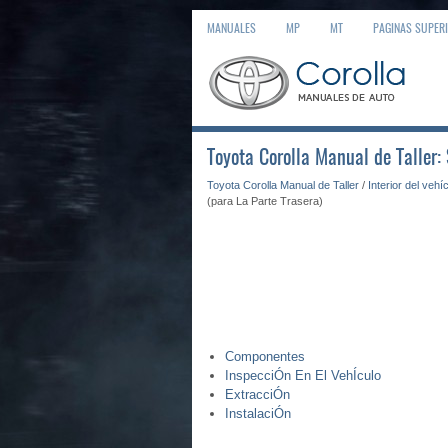
MANUALES
MP
MT
PAGINAS SUPER
Toyota Corolla Manual de Taller: 
Toyota Corolla Manual de Taller
/
Interior del vehí
(para La Parte Trasera)
Componentes
InspecciÓn En El VehÍculo
ExtracciÓn
InstalaciÓn