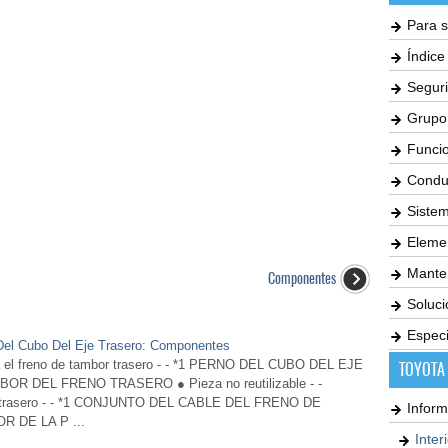
Para s
Índic
Seguri
Grupo
Funci
Condu
Siste
Elemen
Mante
Componentes
Soluc
Especi
 Del Cubo Del Eje Trasero: Componentes
freno de tambor trasero - - *1 PERNO DEL CUBO DEL EJE
TOYOTA
 DEL FRENO TRASERO ● Pieza no reutilizable - -
o trasero - - *1 CONJUNTO DEL CABLE DEL FRENO DE
Inform
 DE LA P ...
Inter