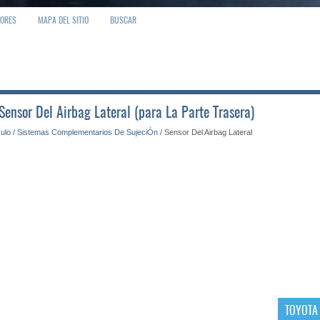
IORES
MAPA DEL SITIO
BUSCAR
Sensor Del Airbag Lateral (para La Parte Trasera)
culo
/
Sistemas Complementarios De SujeciÓn
/ Sensor Del Airbag Lateral
TOYOTA