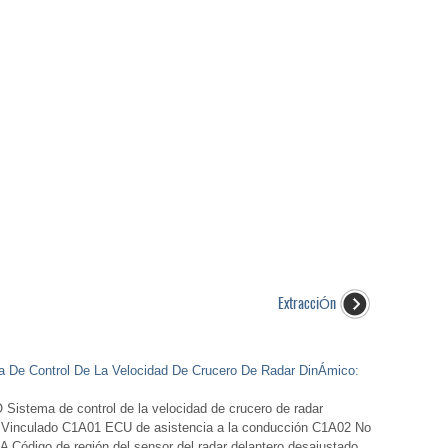
ExtracciÓn
ma De Control De La Velocidad De Crucero De Radar DinÁmico:
ema de control de la velocidad de crucero de radar
 Vinculado C1A01 ECU de asistencia a la conducción C1A02 No
A Código de región del sensor del radar delantero desajustado