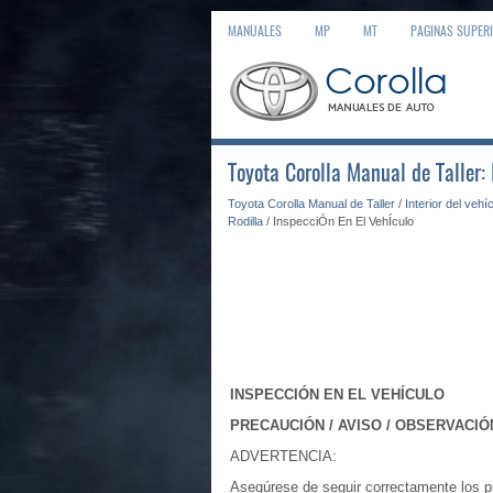
MANUALES
MP
MT
PAGINAS SUPER
Toyota Corolla Manual de Taller:
Toyota Corolla Manual de Taller
/
Interior del vehí
Rodilla
/ InspecciÓn En El VehÍculo
INSPECCIÓN EN EL VEHÍCULO
PRECAUCIÓN / AVISO / OBSERVACIÓ
ADVERTENCIA:
Asegúrese de seguir correctamente los pr