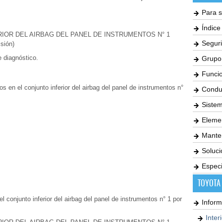
.
Para s
Índic
RIOR DEL AIRBAG DEL PANEL DE INSTRUMENTOS N° 1
Seguri
sión)
e diagnóstico.
Grupo
Funci
 en el conjunto inferior del airbag del panel de instrumentos n°
Condu
Siste
Elemen
Mante
Soluc
Especi
TOYOTA
l conjunto inferior del airbag del panel de instrumentos n° 1 por
Inform
Inter