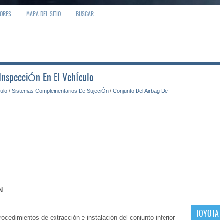
IORES
MAPA DEL SITIO
BUSCAR
 InspecciÓn En El VehÍculo
culo
/
Sistemas Complementarios De SujeciÓn
/
Conjunto Del Airbag De
N
TOYOTA
ocedimientos de extracción e instalación del conjunto inferior