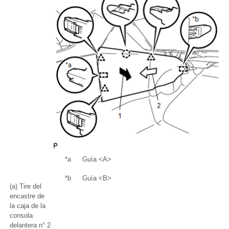
*a
Guía <A>
*b
Guía <B>
(a) Tire del
encastre de
la caja de la
consola
delantera n° 2