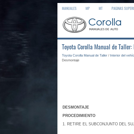
MANUALES
MP
MT
PAGINAS SUPER
Toyota Corolla Manual de Taller
Toyota Corolla Manual de Taller
/
Interior del vehí
Desmontaje
DESMONTAJE
PROCEDIMIENTO
1. RETIRE EL SUBCONJUNTO DEL S