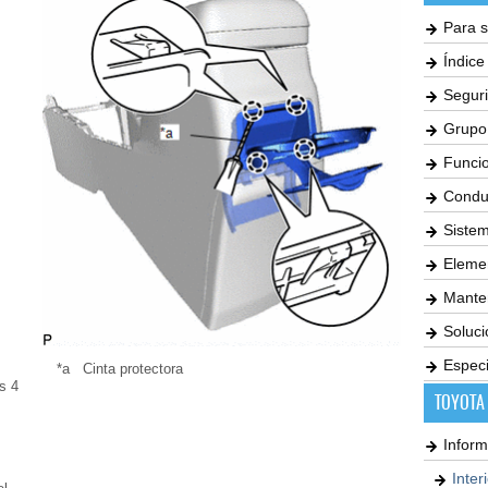
Para s
Índic
Seguri
Grupo
Funci
Condu
Siste
Elemen
Mante
Soluc
Especi
*a
Cinta protectora
s 4
TOYOTA
Inform
Inter