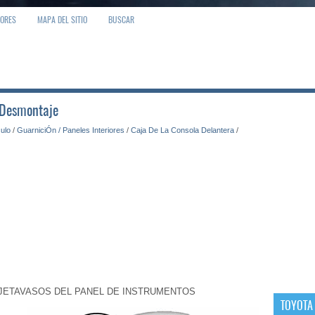
IORES
MAPA DEL SITIO
BUSCAR
: Desmontaje
culo
/
GuarniciÓn / Paneles Interiores
/
Caja De La Consola Delantera
/
UJETAVASOS DEL PANEL DE INSTRUMENTOS
TOYOTA