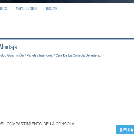
IORES
MAPA DEL SITIO
BUSCAR
 Montaje
culo
/
GuarniciÓn / Paneles Interiores
/
Caja De La Consola Delantera
/
A DEL COMPARTIMIENTO DE LA CONSOLA
TOYOTA