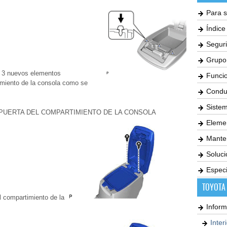
Para s
Índic
Seguri
Grupo
os 3 nuevos elementos
Funci
imiento de la consola como se
Condu
Siste
 PUERTA DEL COMPARTIMIENTO DE LA CONSOLA
Elemen
Mante
Soluc
Especi
TOYOTA
el compartimiento de la
Inform
Inter