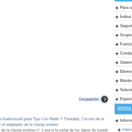
Para s
Índic
Seguri
Grupo
Funci
Condu
Siste
Elemen
Mante
Soluc
Componentes
Especi
TOYOTA
 Audiovisual (para Tipo Con Radio Y Pantalla): Circuito de la
Inform
y el adaptador de la clavija estéreo
Inter
 la clavija estéreo n° 1 envía la señal de los datos de sonido