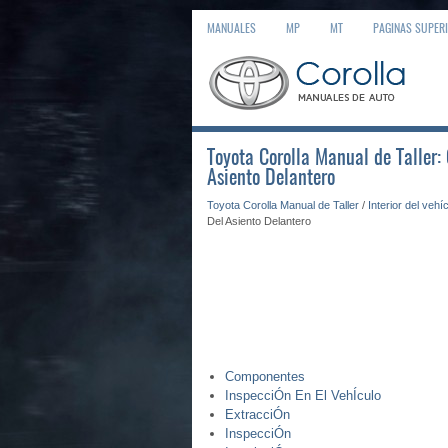
MANUALES
MP
MT
PAGINAS SUPER
Toyota Corolla Manual de Taller:
Asiento Delantero
Toyota Corolla Manual de Taller
/
Interior del vehí
Del Asiento Delantero
Componentes
InspecciÓn En El VehÍculo
ExtracciÓn
InspecciÓn