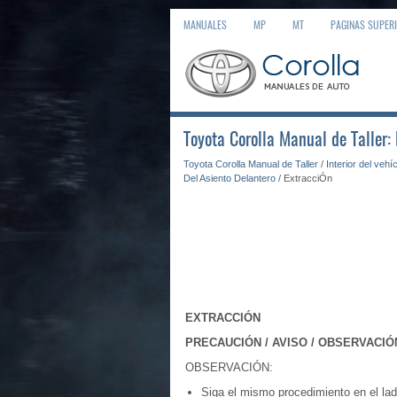
MANUALES
MP
MT
PAGINAS SUPER
Toyota Corolla Manual de Taller:
Toyota Corolla Manual de Taller
/
Interior del vehí
Del Asiento Delantero
/ ExtracciÓn
EXTRACCIÓN
PRECAUCIÓN / AVISO / OBSERVACIÓ
OBSERVACIÓN:
Siga el mismo procedimiento en el lad