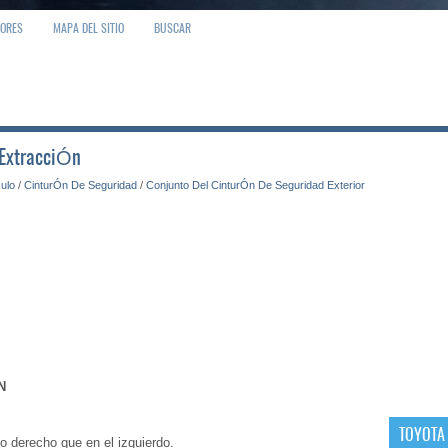
IORES
MAPA DEL SITIO
BUSCAR
 ExtracciÓn
culo
/
CinturÓn De Seguridad
/
Conjunto Del CinturÓn De Seguridad Exterior
N
TOYOTA
o derecho que en el izquierdo.