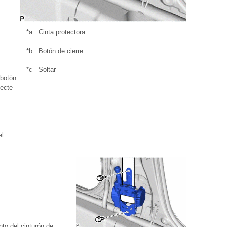
*a
Cinta protectora
*b
Botón de cierre
*c
Soltar
 botón
necte
el
unto del cinturón de