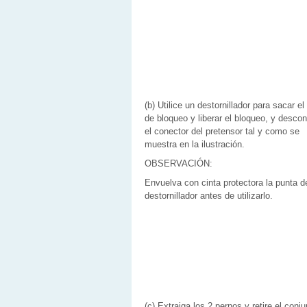
(b) Utilice un destornillador para sacar el
de bloqueo y liberar el bloqueo, y desco
el conector del pretensor tal y como se
muestra en la ilustración.
OBSERVACIÓN:
Envuelva con cinta protectora la punta d
destornillador antes de utilizarlo.
(c) Extraiga los 2 pernos y retire el conj