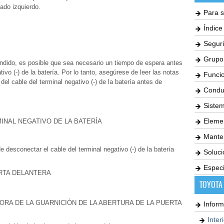
lado izquierdo.
Para s
Índic
Seguri
Grupo
endido, es posible que sea necesario un tiempo de espera antes
ivo (-) de la batería. Por lo tanto, asegúrese de leer las notas
Funci
el cable del terminal negativo (-) de la batería antes de
Condu
Siste
Elemen
INAL NEGATIVO DE LA BATERÍA
Mante
esconectar el cable del terminal negativo (-) de la batería
Soluc
Especi
ERTA DELANTERA
TOYOTA
ORA DE LA GUARNICIÓN DE LA ABERTURA DE LA PUERTA
Inform
Inter