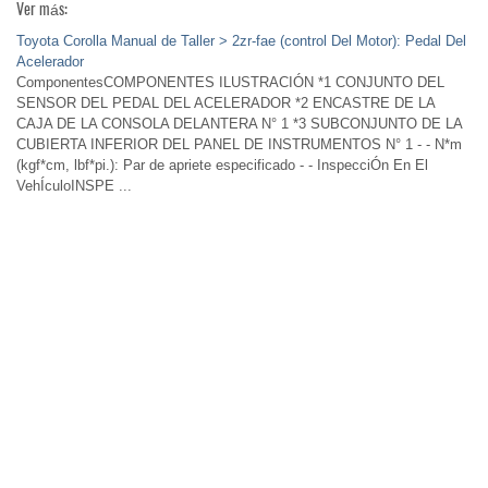
Ver más:
Toyota Corolla Manual de Taller > 2zr-fae (control Del Motor): Pedal Del
Acelerador
ComponentesCOMPONENTES ILUSTRACIÓN *1 CONJUNTO DEL
SENSOR DEL PEDAL DEL ACELERADOR *2 ENCASTRE DE LA
CAJA DE LA CONSOLA DELANTERA N° 1 *3 SUBCONJUNTO DE LA
CUBIERTA INFERIOR DEL PANEL DE INSTRUMENTOS N° 1 - - N*m
(kgf*cm, lbf*pi.): Par de apriete especificado - - InspecciÓn En El
VehÍculoINSPE ...