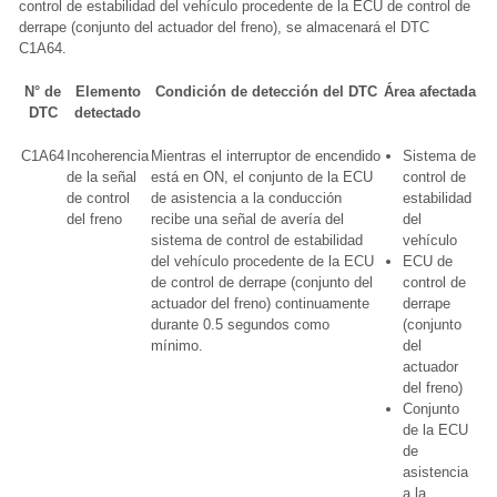
control de estabilidad del vehículo procedente de la ECU de control de
derrape (conjunto del actuador del freno), se almacenará el DTC
C1A64.
N° de
Elemento
Condición de detección del DTC
Área afectada
DTC
detectado
C1A64
Incoherencia
Mientras el interruptor de encendido
Sistema de
de la señal
está en ON, el conjunto de la ECU
control de
de control
de asistencia a la conducción
estabilidad
del freno
recibe una señal de avería del
del
sistema de control de estabilidad
vehículo
del vehículo procedente de la ECU
ECU de
de control de derrape (conjunto del
control de
actuador del freno) continuamente
derrape
durante 0.5 segundos como
(conjunto
mínimo.
del
actuador
del freno)
Conjunto
de la ECU
de
asistencia
a la