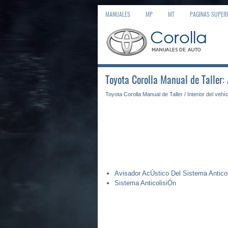
MANUALES
MP
MT
PAGINAS SUPER
Toyota Corolla Manual de Taller:
Toyota Corolla Manual de Taller
/
Interior del vehí
Avisador AcÚstico Del Sistema Antico
Sistema AnticolisiÓn