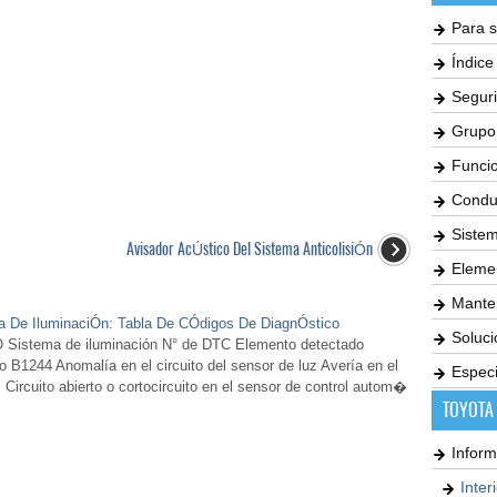
Para s
Índic
Seguri
Grupo
Funci
Condu
Siste
Avisador AcÚstico Del Sistema AnticolisiÓn
Elemen
Mante
ma De IluminaciÓn: Tabla De CÓdigos De DiagnÓstico
Soluc
tema de iluminación N° de DTC Elemento detectado
 B1244 Anomalía en el circuito del sensor de luz Avería en el
Especi
 Circuito abierto o cortocircuito en el sensor de control autom�
TOYOTA
Inform
Inter