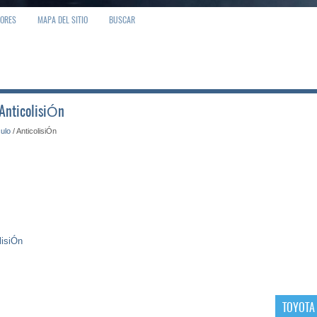
IORES
MAPA DEL SITIO
BUSCAR
 AnticolisiÓn
culo
/ AnticolisiÓn
lisiÓn
TOYOTA