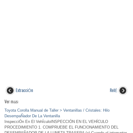
ExtracciÓn
RelÉ
Ver más:
Toyota Corolla Manual de Taller > Ventanillas / Cristales: Hilo
DesempaÑador De La Ventanilla
InspecciÓn En El VehÍculoINSPECCIÓN EN EL VEHÍCULO
PROCEDIMIENTO 1. COMPRUEBE EL FUNCIONAMIENTO DEL
DESEMPAÑADOR DE LA LUNETA TRASERA (a) Cuando el interruptor