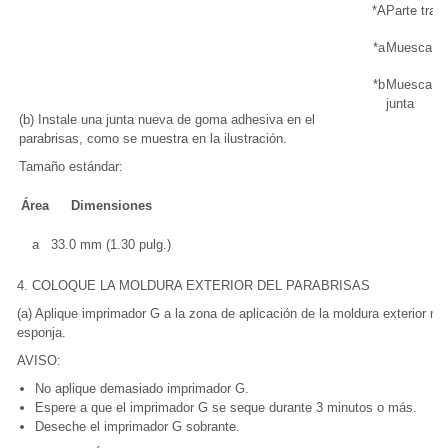
*A
Parte tras
*a
Muesca de
*b
Muesca de 
junta
(b) Instale una junta nueva de goma adhesiva en el
parabrisas, como se muestra en la ilustración.
Tamaño estándar:
Área
Dimensiones
a
33.0 mm (1.30 pulg.)
4. COLOQUE LA MOLDURA EXTERIOR DEL PARABRISAS
(a) Aplique imprimador G a la zona de aplicación de la moldura exterior nu
esponja.
AVISO:
No aplique demasiado imprimador G.
Espere a que el imprimador G se seque durante 3 minutos o más.
Deseche el imprimador G sobrante.