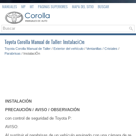
MANUALES
MP
MT
PAGINAS SUPERIORES
MAPA DEL SITIO
BUSCAR
Toyota Corolla Manual de Taller: InstalaciÓn
Toyota Corolla Manual de Taller
/
Exterior del vehículo
/
Ventanillas / Cristales
/
Parabrisas
/ InstalaciÓn
INSTALACIÓN
PRECAUCIÓN / AVISO / OBSERVACIÓN
con control de seguridad de Toyota P:
AVISO:
Al sustituir el parabrisas de un vehículo equipado con una cámara de reco