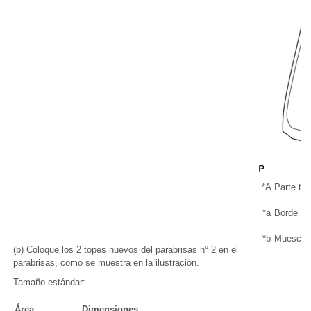
*A
Parte tra
*a
Borde del
*b
Muesca 
(b) Coloque los 2 topes nuevos del parabrisas n° 2 en el
parabrisas, como se muestra en la ilustración.
Tamaño estándar:
Área
Dimensiones