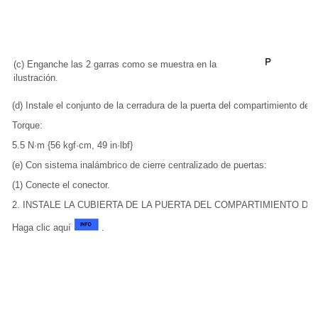
(c) Enganche las 2 garras como se muestra en la
ilustración.
(d) Instale el conjunto de la cerradura de la puerta del compartimiento de 
Torque:
5.5 N·m {56 kgf·cm, 49 in·lbf}
(e) Con sistema inalámbrico de cierre centralizado de puertas:
(1) Conecte el conector.
2. INSTALE LA CUBIERTA DE LA PUERTA DEL COMPARTIMIENTO DE
Haga clic aquí
.