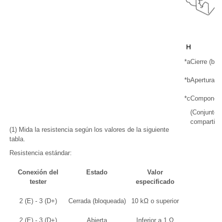
*a
Cierre (blo
*b
Apertura (
*c
Component
(Conjunto d
compartimi
(1) Mida la resistencia según los valores de la siguiente
tabla.
Resistencia estándar:
Conexión del
Estado
Valor
tester
especificado
2 (E) - 3 (D+)
Cerrada (bloqueada)
10 kΩ o superior
2 (E) - 3 (D+)
Abierta
Inferior a 1 Ω