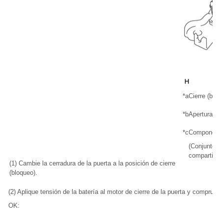
*a
Cierre (blo
*b
Apertura (
*c
Component
(Conjunto d
compartimi
(1) Cambie la cerradura de la puerta a la posición de cierre
(bloqueo).
(2) Aplique tensión de la batería al motor de cierre de la puerta y compru
OK: