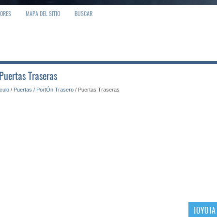
IORES
MAPA DEL SITIO
BUSCAR
 Puertas Traseras
ículo
/
Puertas / PortÓn Trasero
/ Puertas Traseras
TOYOTA