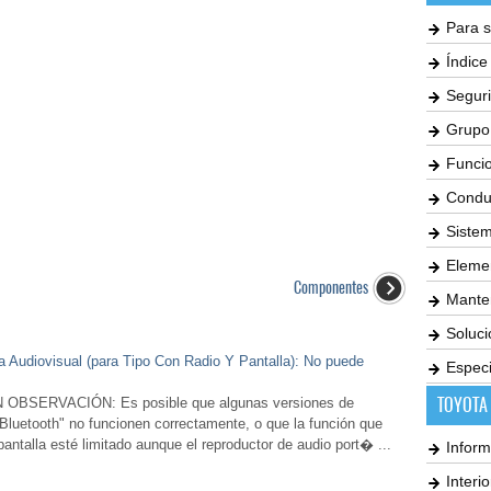
Para s
Índic
Seguri
Grupo
Funci
Condu
Siste
Elemen
Componentes
Mante
Soluc
a Audiovisual (para Tipo Con Radio Y Pantalla): No puede
Especi
TOYOTA
BSERVACIÓN: Es posible que algunas versiones de
Bluetooth" no funcionen correctamente, o que la función que
 pantalla esté limitado aunque el reproductor de audio port� ...
Inform
Interi