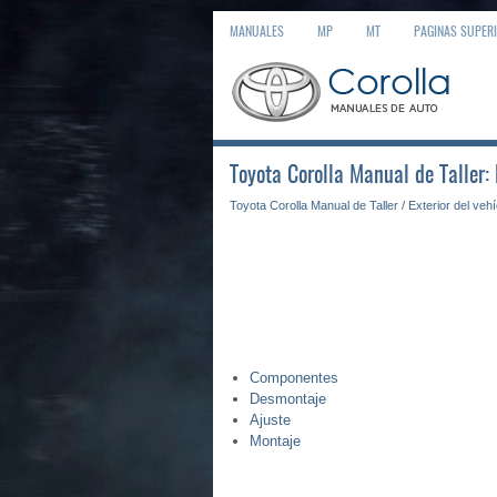
MANUALES
MP
MT
PAGINAS SUPER
Toyota Corolla Manual de Taller:
Toyota Corolla Manual de Taller
/
Exterior del veh
Componentes
Desmontaje
Ajuste
Montaje