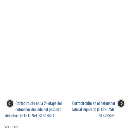
Cortocircuito en la 2ª etapa del
Cortocircuito en el detonador
detonador del lado del pasajero
lateral izquierdo (B1825/56-
delantero (B1815/54-B1818/54)
B1828/56)
Ver más: