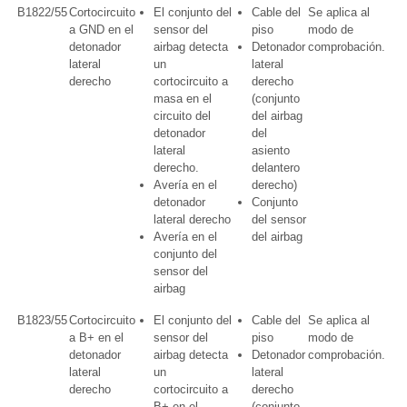
B1822/55
Cortocircuito
El conjunto del
Cable del
Se aplica al
a GND en el
sensor del
piso
modo de
detonador
airbag detecta
Detonador
comprobación.
lateral
un
lateral
derecho
cortocircuito a
derecho
masa en el
(conjunto
circuito del
del airbag
detonador
del
lateral
asiento
derecho.
delantero
Avería en el
derecho)
detonador
Conjunto
lateral derecho
del sensor
Avería en el
del airbag
conjunto del
sensor del
airbag
B1823/55
Cortocircuito
El conjunto del
Cable del
Se aplica al
a B+ en el
sensor del
piso
modo de
detonador
airbag detecta
Detonador
comprobación.
lateral
un
lateral
derecho
cortocircuito a
derecho
B+ en el
(conjunto