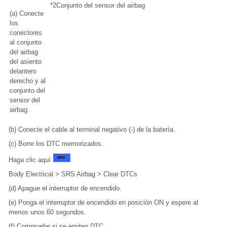
*2
Conjunto del sensor del airbag
(a) Conecte
los
conectores
al conjunto
del airbag
del asiento
delantero
derecho y al
conjunto del
sensor del
airbag.
(b) Conecte el cable al terminal negativo (-) de la batería.
(c) Borre los DTC memorizados.
Haga clic aquí
Body Electrical > SRS Airbag > Clear DTCs
(d) Apague el interruptor de encendido.
(e) Ponga el interruptor de encendido en posición ON y espere al
menos unos 60 segundos.
(f) Compruebe si se emiten DTC.