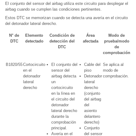
El conjunto del sensor del airbag utiliza este circuito para desplegar el
airbag cuando se cumplen las condiciones pertinentes.
Estos DTC se memorizan cuando se detecta una avería en el circuito
del detonador lateral derecho.
N° de
Elemento
Condición de
Área
Modo de
DTC
detectado
detección del
afectada
prueba/modo
DTC
de
comprobación
B1820/55
Cortocircuito
El conjunto del
Cable del
Se aplica al
en el
sensor del
piso
modo de
detonador
airbag detecta
Detonador
comprobación.
lateral
un
lateral
derecho
cortocircuito
derecho
en la línea en
(conjunto
el circuito del
del airbag
detonador
del
lateral derecho
asiento
durante la
delantero
comprobación
derecho)
principal.
Conjunto
Avería en el
del sensor