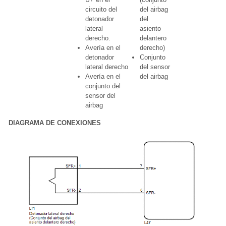
circuito del
del airbag
detonador
del
lateral
asiento
derecho.
delantero
Avería en el
derecho)
detonador
Conjunto
lateral derecho
del sensor
Avería en el
del airbag
conjunto del
sensor del
airbag
DIAGRAMA DE CONEXIONES