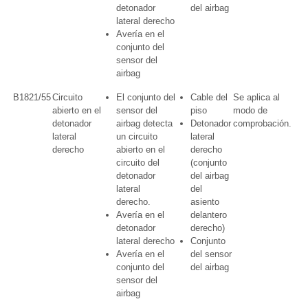
detonador
del airbag
lateral derecho
Avería en el
conjunto del
sensor del
airbag
B1821/55
Circuito
El conjunto del
Cable del
Se aplica al
abierto en el
sensor del
piso
modo de
detonador
airbag detecta
Detonador
comprobación.
lateral
un circuito
lateral
derecho
abierto en el
derecho
circuito del
(conjunto
detonador
del airbag
lateral
del
derecho.
asiento
Avería en el
delantero
detonador
derecho)
lateral derecho
Conjunto
Avería en el
del sensor
conjunto del
del airbag
sensor del
airbag