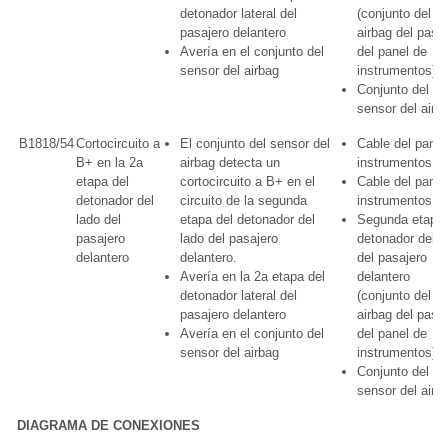
detonador lateral del
(conjunto del
pasajero delantero
airbag del pasa
Avería en el conjunto del
del panel de
sensor del airbag
instrumentos)
Conjunto del
sensor del airb
B1818/54
Cortocircuito a
El conjunto del sensor del
Cable del panel
B+ en la 2a
airbag detecta un
instrumentos
etapa del
cortocircuito a B+ en el
Cable del panel
detonador del
circuito de la segunda
instrumentos n°
lado del
etapa del detonador del
Segunda etapa 
pasajero
lado del pasajero
detonador del l
delantero
delantero.
del pasajero
Avería en la 2a etapa del
delantero
detonador lateral del
(conjunto del
pasajero delantero
airbag del pasa
Avería en el conjunto del
del panel de
sensor del airbag
instrumentos)
Conjunto del
sensor del airb
DIAGRAMA DE CONEXIONES