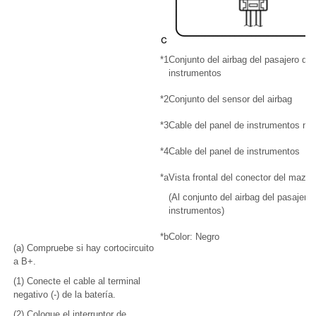
*1
Conjunto del airbag del pasajero del
instrumentos
*2
Conjunto del sensor del airbag
*3
Cable del panel de instrumentos n° 
*4
Cable del panel de instrumentos
*a
Vista frontal del conector del mazo
(Al conjunto del airbag del pasajero
instrumentos)
*b
Color: Negro
(a) Compruebe si hay cortocircuito
a B+.
(1) Conecte el cable al terminal
negativo (-) de la batería.
(2) Coloque el interruptor de