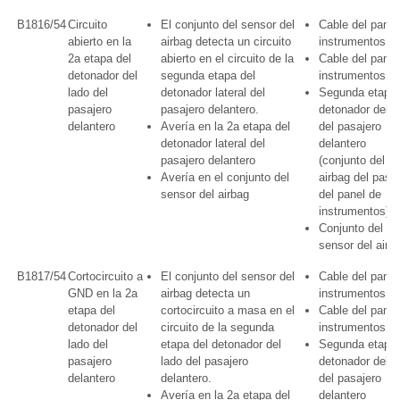
B1816/54
Circuito
El conjunto del sensor del
Cable del panel
abierto en la
airbag detecta un circuito
instrumentos
2a etapa del
abierto en el circuito de la
Cable del panel
detonador del
segunda etapa del
instrumentos n°
lado del
detonador lateral del
Segunda etapa 
pasajero
pasajero delantero.
detonador del l
delantero
Avería en la 2a etapa del
del pasajero
detonador lateral del
delantero
pasajero delantero
(conjunto del
Avería en el conjunto del
airbag del pasa
sensor del airbag
del panel de
instrumentos)
Conjunto del
sensor del airb
B1817/54
Cortocircuito a
El conjunto del sensor del
Cable del panel
GND en la 2a
airbag detecta un
instrumentos
etapa del
cortocircuito a masa en el
Cable del panel
detonador del
circuito de la segunda
instrumentos n°
lado del
etapa del detonador del
Segunda etapa 
pasajero
lado del pasajero
detonador del l
delantero
delantero.
del pasajero
Avería en la 2a etapa del
delantero