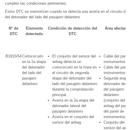
cumplen las condiciones pertinentes.
Estos DTC se memorizan cuando se detecta una avería en el circuito de 
del detonador del lado del pasajero delantero.
N° de
Elemento
Condición de detección del
Área afectada
DTC
detectado
DTC
B1815/54
Cortocircuito
El conjunto del sensor del
Cable del panel
en la 2a etapa
airbag detecta un
instrumentos
del detonador
cortocircuito en la línea en
Cable del panel
del lado del
el circuito de segunda
instrumentos n°
pasajero
etapa del detonador del
Segunda etapa 
delantero
lado del pasajero delantero
detonador del l
durante la comprobación
del pasajero
principal.
delantero
Avería en la 2a etapa del
(conjunto del
detonador lateral del
airbag del pasa
pasajero delantero
del panel de
Avería en el conjunto del
instrumentos)
sensor del airbag
Conjunto del
sensor del airb