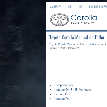
MANUALES
MP
MT
PAGINAS SUPER
Toyota Corolla Manual de Taller:
Toyota Corolla Manual de Taller
/
Interior del vehí
(para La Parte Delantera)
Componentes
InspecciÓn En El VehÍculo
ExtracciÓn
InstalaciÓn