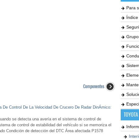
Para s
Índic
Seguri
Grupo
Funci
Condu
Siste
Elemen
Mante
Componentes
Soluc
Especi
ma De Control De La Velocidad De Crucero De Radar DinÁmico:
TOYOTA
do se detecta una avería en el sistema de control de
stema de control de estabilidad del vehículo si se memoriza el
Inform
do Condición de detección del DTC Área afectada P1578
Inter