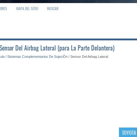
IORES
MAPA DEL SITIO
BUSCAR
 Sensor Del Airbag Lateral (para La Parte Delantera)
culo
/
Sistemas Complementarios De SujeciÓn
/ Sensor Del Airbag Lateral
TOYOTA