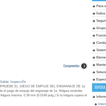
Para s
Índic
Seguri
Grupo
Funci
Condu
Siste
Elemen
Mante
Componentes
Soluc
Especi
 Salida: InspecciÓn
MPRUEBE EL JUEGO DE EMPUJE DEL ENGRANAJE DE 1a
TOYOTA
da el juego de empuje del engranaje de 1a. Holgura estándar:
Holgura máxima: 0.38 mm (0.0149 pulg.) Si la holgura supera el
Inform
Inter