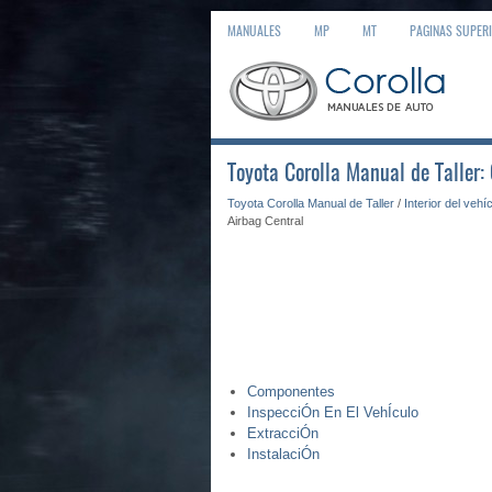
MANUALES
MP
MT
PAGINAS SUPER
Toyota Corolla Manual de Taller:
Toyota Corolla Manual de Taller
/
Interior del vehí
Airbag Central
Componentes
InspecciÓn En El VehÍculo
ExtracciÓn
InstalaciÓn