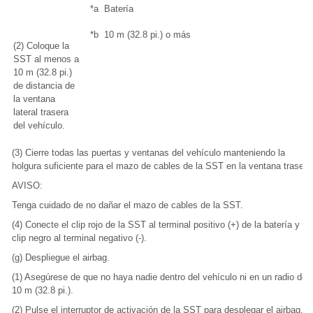
*a
Batería
*b
10 m (32.8 pi.) o más
(2) Coloque la
SST al menos a
10 m (32.8 pi.)
de distancia de
la ventana
lateral trasera
del vehículo.
(3) Cierre todas las puertas y ventanas del vehículo manteniendo la
holgura suficiente para el mazo de cables de la SST en la ventana trasera
AVISO:
Tenga cuidado de no dañar el mazo de cables de la SST.
(4) Conecte el clip rojo de la SST al terminal positivo (+) de la batería y el
clip negro al terminal negativo (-).
(g) Despliegue el airbag.
(1) Asegúrese de que no haya nadie dentro del vehículo ni en un radio de
10 m (32.8 pi.).
(2) Pulse el interruptor de activación de la SST para desplegar el airbag.