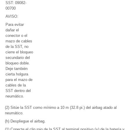
SST: 09082-
00700
AVISO:
Para evitar
dañar el
conector o el
mazo de cables
de la SST, no
cierre el bloqueo
secundario del
bloqueo doble.
Deje también
cierta holgura
para el mazo de
cables de la
SST dentro del
neumático.
(2) Sitúe la SST como mínimo a 10 m (32.8 pi.) del airbag atado al
neumático.
(h) Despliegue el airbag.
(1) Conecte el clip rojo de la SST al terminal positivo (+) de la batería y el