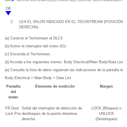
OK
2.
LEA EL VALOR INDICADO EN EL TECHSTREAM (POSICIÓN
DERECHA)
(a) Conecte el Techstream al DLC3.
(b) Active el interruptor del motor (IG).
(c) Encienda el Techstream.
(d) Acceda a los siguientes menús: Body Electrical/Main Body/Data List.
(e) Consulte la lista de datos siguiendo las indicaciones de la pantalla de
Body Electrical > Main Body > Data List
Pantalla
Elemento de medición
Margen
del
tester
FR Door
Señal del interruptor de detección de
LOCK (Bloqueo) o
L
Lock Pos
desbloqueo de la puerta delantera
UNLOCK
d
derecha
(Desbloqueo)
U
d