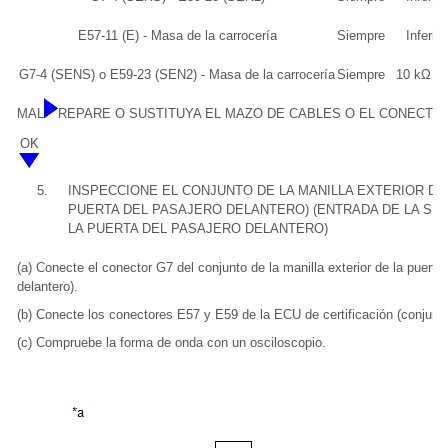
E57-11 (E) - Masa de la carrocería
Siempre
Inferio
G7-4 (SENS) o E59-23 (SEN2) - Masa de la carrocería
Siempre
10 kΩ o 
MAL
REPARE O SUSTITUYA EL MAZO DE CABLES O EL CONECTO
OK
5.
INSPECCIONE EL CONJUNTO DE LA MANILLA EXTERIOR DE
PUERTA DEL PASAJERO DELANTERO) (ENTRADA DE LA SE
LA PUERTA DEL PASAJERO DELANTERO)
(a) Conecte el conector G7 del conjunto de la manilla exterior de la puerta 
delantero).
(b) Conecte los conectores E57 y E59 de la ECU de certificación (conjunto 
(c) Compruebe la forma de onda con un osciloscopio.