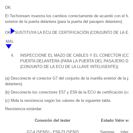
OK:
El Techstream muestra los cambios correctamente de acuerdo con el funci
exterior de la puerta delantera (para la puerta del pasajero delantero).
OK
SUSTITUYA LA ECU DE CERTIFICACIÓN (CONJUNTO DE LA ECU
MAL
4.
INSPECCIONE EL MAZO DE CABLES Y EL CONECTOR (CONJ
PUERTA DELANTERA (PARA LA PUERTA DEL PASAJERO DEL
(CONJUNTO DE LA ECU DE LA LLAVE INTELIGENTE))
(a) Desconecte el conector G7 del conjunto de la manilla exterior de la pue
delantero).
(b) Desconecte los conectores E57 y E59 de la ECU de certificación (conjun
(c) Mida la resistencia según los valores de la siguiente tabla.
Resistencia estándar:
Conexión del tester
Estado
Valor esp
G7-4 (SENS) - E59-23 (SEN2)
Siempre
Inferio