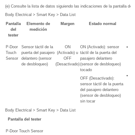
(e) Consulte la lista de datos siguiendo las indicaciones de la pantalla de
Body Electrical > Smart Key > Data List
Pantalla
Elemento de
Margen
Estado normal
del
medición
tester
P-Door
Sensor táctil de la
ON
ON (Activado): sensor
Mu
Touch
puerta del pasajero
(Activado) u
táctil de la puerta del
ON
Sensor
delantero (sensor
OFF
pasajero delantero
(i
de desbloqueo)
(Desactivado)
(sensor de desbloqueo)
co
tocado
m
Ut
OFF (Desactivado):
de
sensor táctil de la puerta
de
del pasajero delantero
de
(sensor de desbloqueo)
sin tocar
Body Electrical > Smart Key > Data List
Pantalla del tester
P-Door Touch Sensor