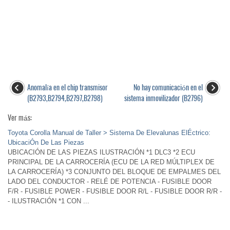
Anomalía en el chip transmisor
No hay comunicación en el
(B2793,B2794,B2797,B2798)
sistema inmovilizador (B2796)
Ver más:
Toyota Corolla Manual de Taller > Sistema De Elevalunas ElÉctrico:
UbicaciÓn De Las Piezas
UBICACIÓN DE LAS PIEZAS ILUSTRACIÓN *1 DLC3 *2 ECU
PRINCIPAL DE LA CARROCERÍA (ECU DE LA RED MÚLTIPLEX DE
LA CARROCERÍA) *3 CONJUNTO DEL BLOQUE DE EMPALMES DEL
LADO DEL CONDUCTOR - RELÉ DE POTENCIA - FUSIBLE DOOR
F/R - FUSIBLE POWER - FUSIBLE DOOR R/L - FUSIBLE DOOR R/R -
- ILUSTRACIÓN *1 CON ...