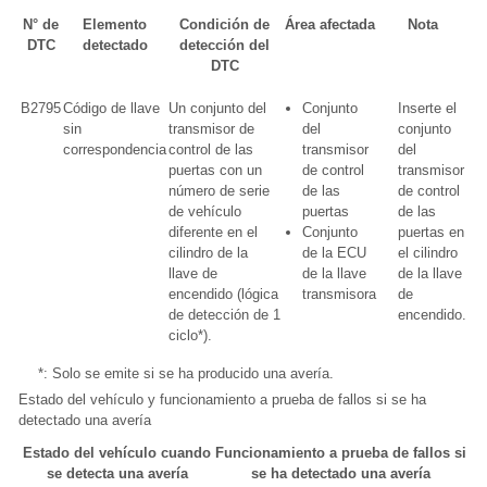
N° de
Elemento
Condición de
Área afectada
Nota
DTC
detectado
detección del
DTC
B2795
Código de llave
Un conjunto del
Conjunto
Inserte el
sin
transmisor de
del
conjunto
correspondencia
control de las
transmisor
del
puertas con un
de control
transmisor
número de serie
de las
de control
de vehículo
puertas
de las
diferente en el
Conjunto
puertas en
cilindro de la
de la ECU
el cilindro
llave de
de la llave
de la llave
encendido (lógica
transmisora
de
de detección de 1
encendido.
ciclo*).
*: Solo se emite si se ha producido una avería.
Estado del vehículo y funcionamiento a prueba de fallos si se ha
detectado una avería
Estado del vehículo cuando
Funcionamiento a prueba de fallos si
se detecta una avería
se ha detectado una avería