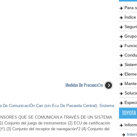
Para s
Índic
Seguri
Grupo
Funci
Condu
Siste
Elemen
Mante
Medidas De PrecauciÓn
Soluc
Especi
ma De ComunicaciÓn Can (sin Ecu De Pasarela Central): Sistema
TOYOTA
ENSORES QUE SE COMUNICAN A TRAVÉS DE UN SISTEMA
onjunto del juego de instrumentos (2) ECU de certificación
Inform
e)*1 (3) Conjunto del receptor de navegación*2 (4) Conjunto del
Inter