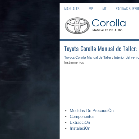
MANUALES
MP
MT
PAGINAS SUPER
Toyota Corolla Manual de Taller:
Toyota Corolla Manual de Taller
/
Interior del vehí
Instrumentos
Medidas De PrecauciÓn
Componentes
ExtracciÓn
InstalaciÓn