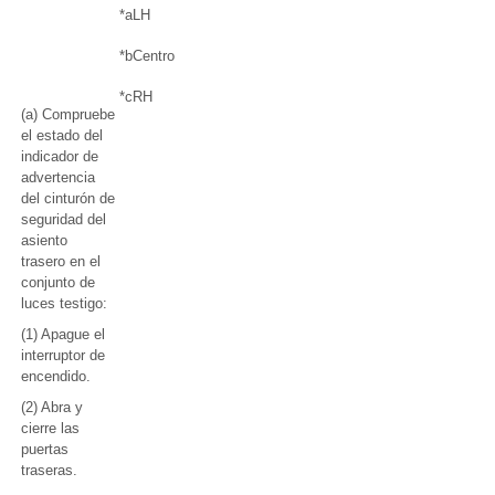
*a
LH
*b
Centro
*c
RH
(a) Compruebe
el estado del
indicador de
advertencia
del cinturón de
seguridad del
asiento
trasero en el
conjunto de
luces testigo:
(1) Apague el
interruptor de
encendido.
(2) Abra y
cierre las
puertas
traseras.