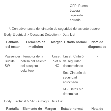
OFF: Puerta
trasera
izquierda
cerrada
*: Con advertencia del cinturón de seguridad del asiento trasero
Body Electrical > Occupant Detection > Data List
Pantalla
Elemento de
Margen
Estado normal
Nota de
del tester
medición
diagnóstico
Passenger
Interruptor de la
Unset,
Unset: Cinturón
-
Buckle
hebilla del asiento
Set o
de seguridad
SW
del pasajero
NG
desabrochado
delantero
Set: Cinturón de
seguridad
abrochado
NG: Datos sin
determinar
Body Electrical > SRS Airbag > Data List
Pantalla
Elemento de
Margen
Estado normal
Nota de