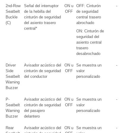
2nd-Row
Señal del interruptor
ON u
OFF: Cinturón
-
Seatbelt
de la hebilla del
OFF
de seguridad
Buckle
cinturón de seguridad
central trasero
(C)
del asiento trasero
abrochado
central*
ON: Cinturón de
seguridad del
asiento central
trasero
desabrochado
Driver
Avisador acústico del
ON u
Se muestra un
-
Side
cinturón de seguridad
OFF
valor
Seatbelt
del conductor
personalizado
Warning
Buzzer
P-
Avisador acústico del
ON u
Se muestra un
-
Seatbelt
cinturón de seguridad
OFF
valor
Warning
del pasajero
personalizado
Buzzer
delantero
Rear
Avisador acústico del
ON u
Se muestra un
-