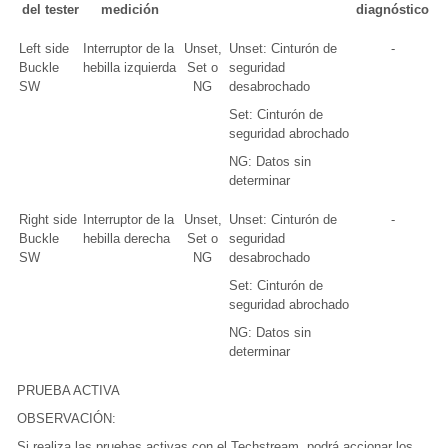
del tester
medición
diagnóstico
Left side
Interruptor de la
Unset,
Unset: Cinturón de
-
Buckle
hebilla izquierda
Set o
seguridad
SW
NG
desabrochado
Set: Cinturón de
seguridad abrochado
NG: Datos sin
determinar
Right side
Interruptor de la
Unset,
Unset: Cinturón de
-
Buckle
hebilla derecha
Set o
seguridad
SW
NG
desabrochado
Set: Cinturón de
seguridad abrochado
NG: Datos sin
determinar
PRUEBA ACTIVA
OBSERVACIÓN:
Si realiza las pruebas activas con el Techstream, podrá accionar los