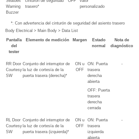
Seatbelt
cinturón de seguridad
OFF
valor
Warning
trasero*
personalizado
Buzzer
*: Con advertencia del cinturón de seguridad del asiento trasero
Body Electrical > Main Body > Data List
Pantalla
Elemento de medición
Margen
Estado
Nota de
del
normal
diagnóstico
tester
RR Door
Conjunto del interruptor de
ON u
ON: Puerta
-
Courtesy
la luz de cortesía de la
OFF
trasera
SW
puerta trasera (derecha)*
derecha
abierta
OFF: Puerta
trasera
derecha
cerrada
RL Door
Conjunto del interruptor de
ON u
ON: Puerta
-
Courtesy
la luz de cortesía de la
OFF
trasera
SW
puerta trasera (izquierda)*
izquierda
abierta