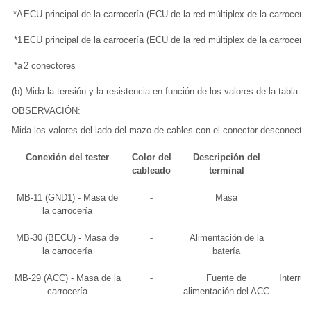
*A
ECU principal de la carrocería (ECU de la red múltiplex de la carrocerí
*1
ECU principal de la carrocería (ECU de la red múltiplex de la carrocería
*a
2 conectores
(b) Mida la tensión y la resistencia en función de los valores de la tabla si
OBSERVACIÓN:
Mida los valores del lado del mazo de cables con el conector desconecta
Conexión del tester
Color del
Descripción del
cableado
terminal
MB-11 (GND1) - Masa de
-
Masa
la carrocería
MB-30 (BECU) - Masa de
-
Alimentación de la
la carrocería
batería
MB-29 (ACC) - Masa de la
-
Fuente de
Interru
carrocería
alimentación del ACC