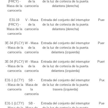
(FRCY) -
de la
de la luz de cortesía de la puerta
Masa de la
carrocería
delantera (derecha)
carrocería
E31-19
V - Masa
Entrada del conjunto del interruptor
Puerta
(FRCY) -
de la
de la luz de cortesía de la puerta
Masa de la
carrocería
delantera (derecha)
carrocería
3E-34 (FLCY)
W - Masa
Entrada del conjunto del interruptor
Puerta 
- Masa de la
de la
de la luz de cortesía de la puerta
carrocería
carrocería
delantera (izquierda)
3E-34 (FLCY)
W - Masa
Entrada del conjunto del interruptor
Puerta 
- Masa de la
de la
de la luz de cortesía de la puerta
carrocería
carrocería
delantera (izquierda)
E31-1 (LCTY)
SB -
Entrada del conjunto del interruptor
Puerta
- Masa de la
Masa de
de la luz de cortesía de la puerta
carrocería
la
trasera (izquierda)
carrocería
E31-1 (LCTY)
SB -
Entrada del conjunto del interruptor
Puerta
- Masa de la
Masa de
de la luz de cortesía de la puerta