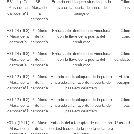
E31-11 (L2) -
SB -
Entrada del bloqueo vinculada a la
Cilindro
Masa de la
Masa de
llave de la puerta delantera del
pasaj
carrocería*1
la
pasajero
carrocería
E31-24 (UL3)
P - Masa
Entrada del desbloqueo vinculada
Cilindro
- Masa de la
de la
con la llave de la puerta del
conduct
carrocería
carrocería
conductor
E31-24 (UL3)
P - Masa
Entrada del desbloqueo vinculada
Cilindro
- Masa de la
de la
con la llave de la puerta del
conductor 
carrocería
carrocería
conductor
E31-12 (UL2)
P - Masa
Entrada de desbloqueo de la puerta
El cilind
- Masa de la
de la
vinculada a la llave de la puerta del
pasajero d
carrocería*1
carrocería
pasajero delantero
E31-12 (UL2)
P - Masa
Entrada de desbloqueo de la puerta
Cilindro
- Masa de la
de la
vinculada a la llave de la puerta del
pasaj
carrocería*1
carrocería
pasajero delantero
E31-7 (LSFL)
Y - Masa
Entrada del interruptor de detección
Puerta del
- Masa de la
de la
de desbloqueo de la puerta delantera