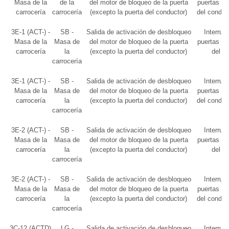
Masa de la
de la
del motor de bloqueo de la puerta
puertas o c
carrocería
carrocería
(excepto la puerta del conductor)
del conduc
3E-1 (ACT-) -
SB -
Salida de activación de desbloqueo
Interrupt
Masa de la
Masa de
del motor de bloqueo de la puerta
puertas o c
carrocería
la
(excepto la puerta del conductor)
del c
carrocería
3E-1 (ACT-) -
SB -
Salida de activación de desbloqueo
Interrupt
Masa de la
Masa de
del motor de bloqueo de la puerta
puertas o c
carrocería
la
(excepto la puerta del conductor)
del conduc
carrocería
3E-2 (ACT-) -
SB -
Salida de activación de desbloqueo
Interrupt
Masa de la
Masa de
del motor de bloqueo de la puerta
puertas o c
carrocería
la
(excepto la puerta del conductor)
del c
carrocería
3E-2 (ACT-) -
SB -
Salida de activación de desbloqueo
Interrupt
Masa de la
Masa de
del motor de bloqueo de la puerta
puertas o c
carrocería
la
(excepto la puerta del conductor)
del conduc
carrocería
3C-12 (ACTD)
LG -
Salida de activación de desbloqueo
Interrupt