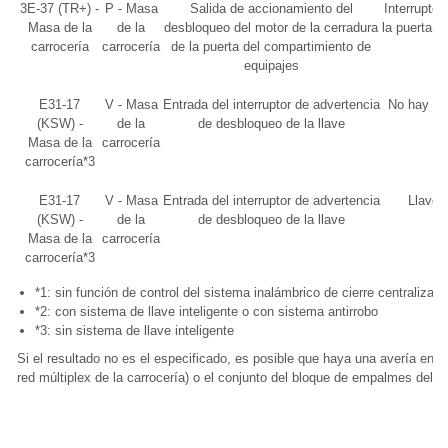
3E-37 (TR+) -
P - Masa
Salida de accionamiento del
Interrupto
Masa de la
de la
desbloqueo del motor de la cerradura
la puerta d
carrocería
carrocería
de la puerta del compartimiento de
equipajes
E31-17
V - Masa
Entrada del interruptor de advertencia
No hay nin
(KSW) -
de la
de desbloqueo de la llave
Masa de la
carrocería
carrocería*3
E31-17
V - Masa
Entrada del interruptor de advertencia
Llave e
(KSW) -
de la
de desbloqueo de la llave
Masa de la
carrocería
carrocería*3
*1: sin función de control del sistema inalámbrico de cierre centralizad
*2: con sistema de llave inteligente o con sistema antirrobo
*3: sin sistema de llave inteligente
Si el resultado no es el especificado, es posible que haya una avería en l
red múltiplex de la carrocería) o el conjunto del bloque de empalmes del l