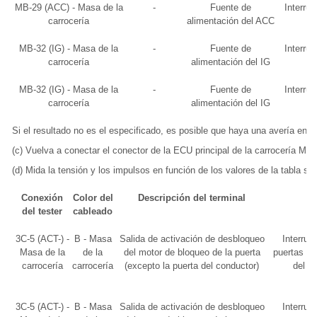
MB-29 (ACC) - Masa de la
-
Fuente de
Interru
carrocería
alimentación del ACC
MB-32 (IG) - Masa de la
-
Fuente de
Interru
carrocería
alimentación del IG
MB-32 (IG) - Masa de la
-
Fuente de
Interru
carrocería
alimentación del IG
Si el resultado no es el especificado, es posible que haya una avería en 
(c) Vuelva a conectar el conector de la ECU principal de la carrocería MB (
(d) Mida la tensión y los impulsos en función de los valores de la tabla sig
Conexión
Color del
Descripción del terminal
del tester
cableado
3C-5 (ACT-) -
B - Masa
Salida de activación de desbloqueo
Interrupt
Masa de la
de la
del motor de bloqueo de la puerta
puertas o c
carrocería
carrocería
(excepto la puerta del conductor)
del c
3C-5 (ACT-) -
B - Masa
Salida de activación de desbloqueo
Interrupt