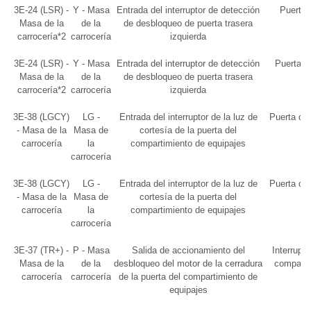
3E-24 (LSR) -
Y - Masa
Entrada del interruptor de detección
Puerta 
Masa de la
de la
de desbloqueo de puerta trasera
carrocería*2
carrocería
izquierda
3E-24 (LSR) -
Y - Masa
Entrada del interruptor de detección
Puertas 
Masa de la
de la
de desbloqueo de puerta trasera
carrocería*2
carrocería
izquierda
3E-38 (LGCY)
LG -
Entrada del interruptor de la luz de
Puerta de
- Masa de la
Masa de
cortesía de la puerta del
carrocería
la
compartimiento de equipajes
carrocería
3E-38 (LGCY)
LG -
Entrada del interruptor de la luz de
Puerta de
- Masa de la
Masa de
cortesía de la puerta del
carrocería
la
compartimiento de equipajes
carrocería
3E-37 (TR+) -
P - Masa
Salida de accionamiento del
Interrupto
Masa de la
de la
desbloqueo del motor de la cerradura
comparti
carrocería
carrocería
de la puerta del compartimiento de
equipajes