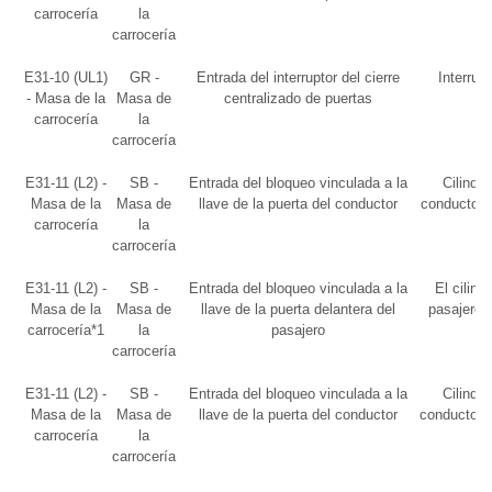
carrocería
la
carrocería
E31-10 (UL1)
GR -
Entrada del interruptor del cierre
Interrupt
- Masa de la
Masa de
centralizado de puertas
carrocería
la
carrocería
E31-11 (L2) -
SB -
Entrada del bloqueo vinculada a la
Cilindro
Masa de la
Masa de
llave de la puerta del conductor
conductor g
carrocería
la
carrocería
E31-11 (L2) -
SB -
Entrada del bloqueo vinculada a la
El cilind
Masa de la
Masa de
llave de la puerta delantera del
pasajero d
carrocería*1
la
pasajero
carrocería
E31-11 (L2) -
SB -
Entrada del bloqueo vinculada a la
Cilindro
Masa de la
Masa de
llave de la puerta del conductor
conductor 
carrocería
la
carrocería