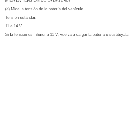
MIDA LA TENSIÓN DE LA BATERÍA
(a) Mida la tensión de la batería del vehículo.
Tensión estándar:
11 a 14 V
Si la tensión es inferior a 11 V, vuelva a cargar la batería o sustitúyala.