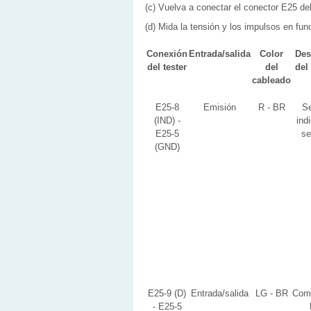
(c) Vuelva a conectar el conector E25 del
(d) Mida la tensión y los impulsos en func
Conexión
Entrada/salida
Color
Des
del tester
del
del
cableado
E25-8
Emisión
R - BR
Se
(IND) -
ind
E25-5
se
(GND)
E25-9 (D)
Entrada/salida
LG - BR
Com
- E25-5