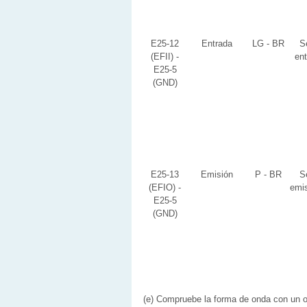
E25-12
Entrada
LG - BR
S
(EFII) -
ent
E25-5
(GND)
E25-13
Emisión
P - BR
S
(EFIO) -
emi
E25-5
(GND)
(e) Compruebe la forma de onda con un o