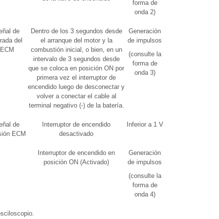
forma de
onda 2)
eñal de
Dentro de los 3 segundos desde
Generación
-
rada del
el arranque del motor y la
de impulsos
ECM
combustión inicial, o bien, en un
(consulte la
intervalo de 3 segundos desde
forma de
que se coloca en posición ON por
onda 3)
primera vez el interruptor de
encendido luego de desconectar y
volver a conectar el cable al
terminal negativo (-) de la batería.
eñal de
Interruptor de encendido
Inferior a 1 V
-
sión ECM
desactivado
Interruptor de encendido en
Generación
posición ON (Activado)
de impulsos
(consulte la
forma de
onda 4)
sciloscopio.