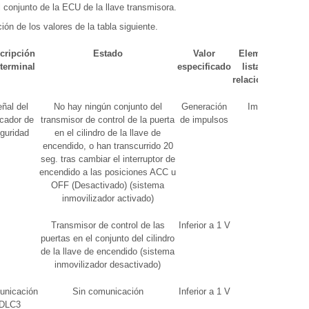
 conjunto de la ECU de la llave transmisora.
ión de los valores de la tabla siguiente.
cripción
Estado
Valor
Elemento de la
 terminal
especificado
lista de datos
relacionados/DTC
ñal del
No hay ningún conjunto del
Generación
Immobiliser
icador de
transmisor de control de la puerta
de impulsos
guridad
en el cilindro de la llave de
encendido, o han transcurrido 20
seg. tras cambiar el interruptor de
encendido a las posiciones ACC u
OFF (Desactivado) (sistema
inmovilizador activado)
Transmisor de control de las
Inferior a 1 V
puertas en el conjunto del cilindro
de la llave de encendido (sistema
inmovilizador desactivado)
unicación
Sin comunicación
Inferior a 1 V
-
DLC3