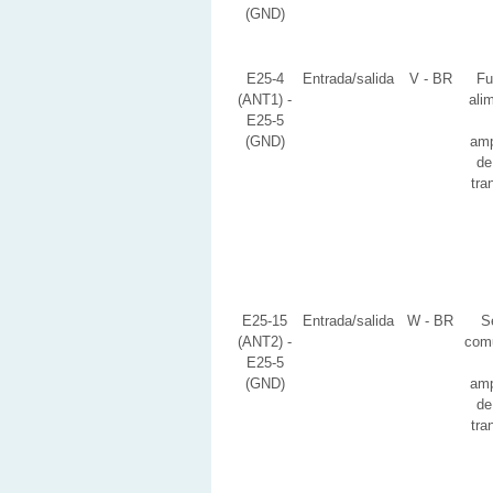
(GND)
E25-4
Entrada/salida
V - BR
Fu
(ANT1) -
ali
E25-5
(GND)
amp
de
tra
E25-15
Entrada/salida
W - BR
S
(ANT2) -
com
E25-5
(GND)
amp
de
tra