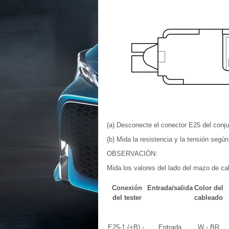
(a) Desconecte el conector E25 del conju
(b) Mida la resistencia y la tensión según
OBSERVACIÓN:
Mida los valores del lado del mazo de c
Conexión
Entrada/salida
Color del
del tester
cableado
E25-1 (+B) -
Entrada
W - BR