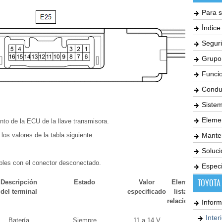
Para s
Índic
Seguri
Grupo
Funci
Condu
Siste
Elemen
nto de la ECU de la llave transmisora.
 los valores de la tabla siguiente.
Mante
Soluc
ables con el conector desconectado.
Especi
TOYOTA
Descripción
Estado
Valor
Elemento de la
del terminal
especificado
lista de datos
relacionados/DTC
Inform
Inter
Batería
Siempre
11 a 14 V
+B