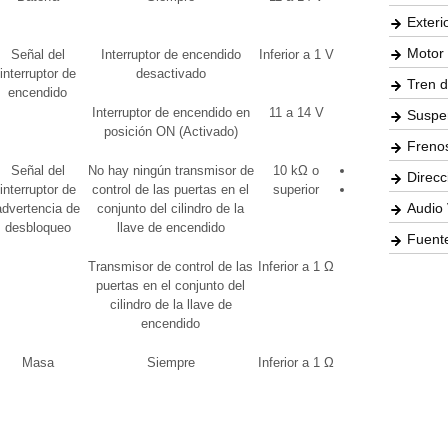
Exteri
Motor 
Señal del
Interruptor de encendido
Inferior a 1 V
IG SW
interruptor de
desactivado
Tren d
encendido
Interruptor de encendido en
11 a 14 V
Suspe
posición ON (Activado)
Freno
Señal del
No hay ningún transmisor de
10 kΩ o
B2780
Direcc
interruptor de
control de las puertas en el
superior
Key SW
Audio 
advertencia de
conjunto del cilindro de la
desbloqueo
llave de encendido
Fuente
Transmisor de control de las
Inferior a 1 Ω
puertas en el conjunto del
cilindro de la llave de
encendido
Masa
Siempre
Inferior a 1 Ω
-