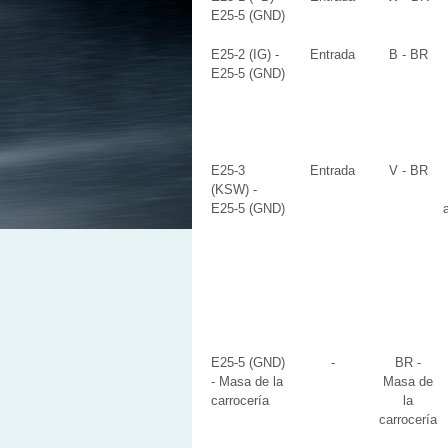
E25-5 (GND)
E25-2 (IG) -
Entrada
B - BR
E25-5 (GND)
E25-3
Entrada
V - BR
(KSW) -
E25-5 (GND)
E25-5 (GND)
-
BR -
- Masa de la
Masa de
carrocería
la
carrocería