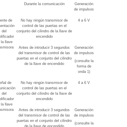
Durante la comunicación
Generación
de impulsos
ente de
No hay ningún transmisor de
4 a 6 V
-
mentación
control de las puertas en el
del
conjunto del cilindro de la llave de
lificador
encendido
 la llave
nsmisora
Antes de introducir 3 segundos
Generación
del transmisor de control de las
de impulsos
puertas en el conjunto del cilindro
(consulte la
de la llave de encendido
forma de
onda 1)
eñal de
No hay ningún transmisor de
4 a 6 V
-
unicación
control de las puertas en el
del
conjunto del cilindro de la llave de
lificador
encendido
 la llave
nsmisora
Antes de introducir 3 segundos
Generación
del transmisor de control de las
de impulsos
puertas en el conjunto del cilindro
(consulte la
de la llave de encendido