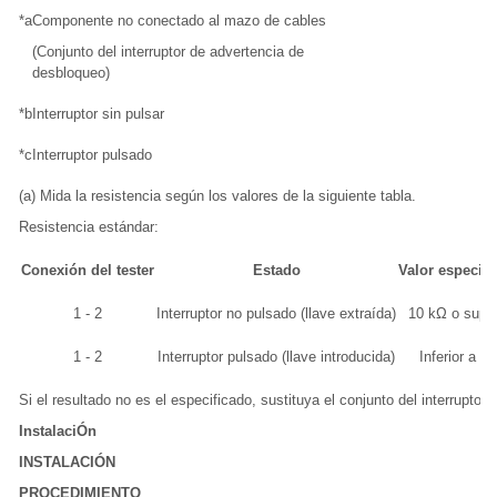
*a
Componente no conectado al mazo de cables
(Conjunto del interruptor de advertencia de
desbloqueo)
*b
Interruptor sin pulsar
*c
Interruptor pulsado
(a) Mida la resistencia según los valores de la siguiente tabla.
Resistencia estándar:
Conexión del tester
Estado
Valor especifi
1 - 2
Interruptor no pulsado (llave extraída)
10 kΩ o super
1 - 2
Interruptor pulsado (llave introducida)
Inferior a 1
Si el resultado no es el especificado, sustituya el conjunto del interrupto
InstalaciÓn
INSTALACIÓN
PROCEDIMIENTO