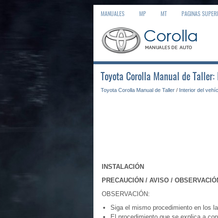
MANUALES
MP
MT
PAGINAS SUPER
Toyota Corolla Manual de Taller:
Toyota Corolla Manual de Taller
/
Interior del vehí
INSTALACIÓN
PRECAUCIÓN / AVISO / OBSERVACIÓ
OBSERVACIÓN:
Siga el mismo procedimiento en los la
El procedimiento que se explica a con