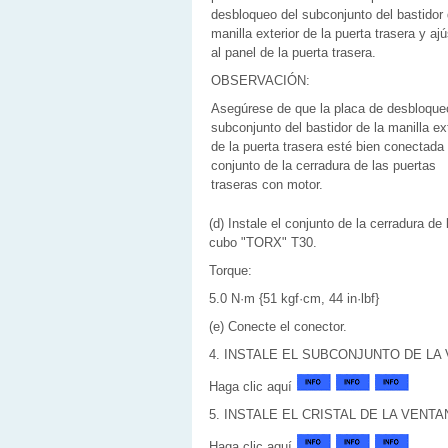
desbloqueo del subconjunto del bastidor 
manilla exterior de la puerta trasera y ajú
al panel de la puerta trasera.
OBSERVACIÓN:
Asegúrese de que la placa de desbloque
subconjunto del bastidor de la manilla ext
de la puerta trasera esté bien conectada 
conjunto de la cerradura de las puertas
traseras con motor.
(d) Instale el conjunto de la cerradura de
cubo "TORX" T30.
Torque:
5.0 N·m {51 kgf·cm, 44 in·lbf}
(e) Conecte el conector.
4. INSTALE EL SUBCONJUNTO DE LA
Haga clic aquí
5. INSTALE EL CRISTAL DE LA VENT
Haga clic aquí