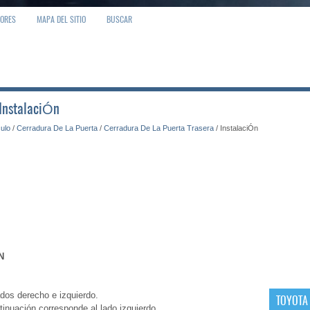
IORES
MAPA DEL SITIO
BUSCAR
 InstalaciÓn
culo
/
Cerradura De La Puerta
/
Cerradura De La Puerta Trasera
/ InstalaciÓn
N
dos derecho e izquierdo.
TOYOTA
tinuación corresponde al lado izquierdo.