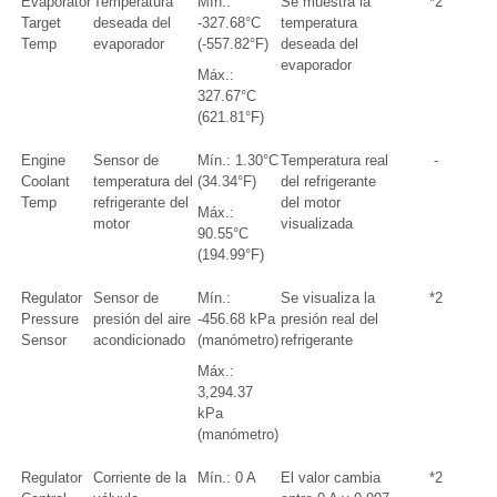
Evaporator
Temperatura
Mín.:
Se muestra la
*2
Target
deseada del
-327.68°C
temperatura
Temp
evaporador
(-557.82°F)
deseada del
evaporador
Máx.:
327.67°C
(621.81°F)
Engine
Sensor de
Mín.: 1.30°C
Temperatura real
-
Coolant
temperatura del
(34.34°F)
del refrigerante
Temp
refrigerante del
del motor
Máx.:
motor
visualizada
90.55°C
(194.99°F)
Regulator
Sensor de
Mín.:
Se visualiza la
*2
Pressure
presión del aire
-456.68 kPa
presión real del
Sensor
acondicionado
(manómetro)
refrigerante
Máx.:
3,294.37
kPa
(manómetro)
Regulator
Corriente de la
Mín.: 0 A
El valor cambia
*2