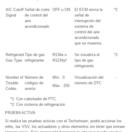
A/C Cutoff
Señal de corte
OFF u ON
El ECM envía la
*2
Signal
de control del
señal de
aire
interrupción del
acondicionado
sistema de
control del aire
acondicionado
que se muestra.
Refrigerant
Tipo de gas
R134a o
Se visualiza el
*2
Gas Type
refrigerante
R1234yf
tipo de gas
refrigerante
Number of
Número de
Mín.: 0
Visualización del
-
Trouble
códigos de
número de DTC
Máx.: 255
Codes
avería
*1: Con calentador de PTC
*2: Con sistema de refrigeración
PRUEBA ACTIVA
Si realiza las pruebas activas con el Techstream, podrá accionar los
relés, las VSV, los actuadores y otros elementos sin tener que extraer