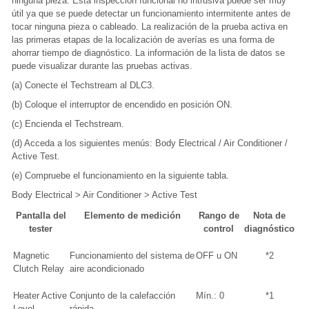
ninguna pieza. Esta inspección funcional no intrusiva puede ser muy
útil ya que se puede detectar un funcionamiento intermitente antes de
tocar ninguna pieza o cableado. La realización de la prueba activa en
las primeras etapas de la localización de averías es una forma de
ahorrar tiempo de diagnóstico. La información de la lista de datos se
puede visualizar durante las pruebas activas.
(a) Conecte el Techstream al DLC3.
(b) Coloque el interruptor de encendido en posición ON.
(c) Encienda el Techstream.
(d) Acceda a los siguientes menús: Body Electrical / Air Conditioner /
Active Test.
(e) Compruebe el funcionamiento en la siguiente tabla.
Body Electrical > Air Conditioner > Active Test
Pantalla del
Elemento de medición
Rango de
Nota de
tester
control
diagnóstico
Magnetic
Funcionamiento del sistema de
OFF u ON
*2
Clutch Relay
aire acondicionado
Heater Active
Conjunto de la calefacción
Mín.: 0
*1
Level
rápida