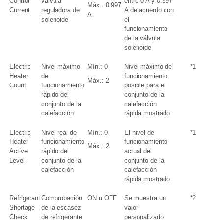
Control
válvula
entre 0 A y 0.997
Máx.: 0.997
Current
reguladora de
A de acuerdo con
A
solenoide
el
funcionamiento
de la válvula
solenoide
Electric
Nivel máximo
Mín.: 0
Nivel máximo de
*1
Heater
de
funcionamiento
Máx.: 2
Count
funcionamiento
posible para el
rápido del
conjunto de la
conjunto de la
calefacción
calefacción
rápida mostrado
Electric
Nivel real de
Mín.: 0
El nivel de
*1
Heater
funcionamiento
funcionamiento
Máx.: 2
Active
rápido del
actual del
Level
conjunto de la
conjunto de la
calefacción
calefacción
rápida mostrado
Refrigerant
Comprobación
ON u OFF
Se muestra un
*2
Shortage
de la escasez
valor
Check
de refrigerante
personalizado