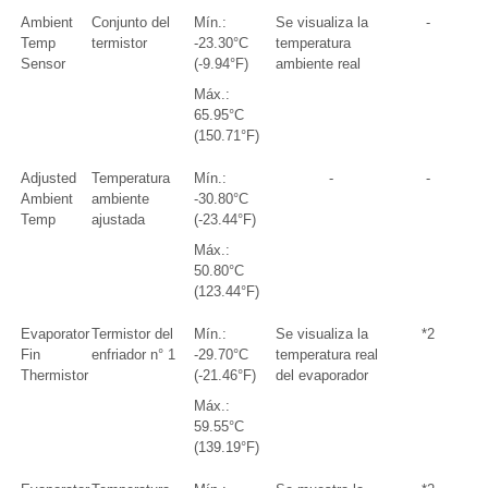
Ambient
Conjunto del
Mín.:
Se visualiza la
-
Temp
termistor
-23.30°C
temperatura
Sensor
(-9.94°F)
ambiente real
Máx.:
65.95°C
(150.71°F)
Adjusted
Temperatura
Mín.:
-
-
Ambient
ambiente
-30.80°C
Temp
ajustada
(-23.44°F)
Máx.:
50.80°C
(123.44°F)
Evaporator
Termistor del
Mín.:
Se visualiza la
*2
Fin
enfriador n° 1
-29.70°C
temperatura real
Thermistor
(-21.46°F)
del evaporador
Máx.:
59.55°C
(139.19°F)