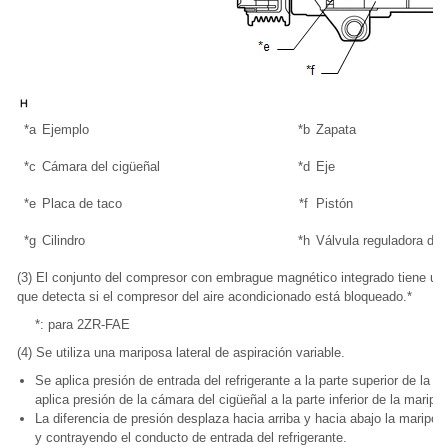
*a
Ejemplo
*b
Zapata
*c
Cámara del cigüeñal
*d
Eje
*e
Placa de taco
*f
Pistón
*g
Cilindro
*h
Válvula reguladora de 
(3) El conjunto del compresor con embrague magnético integrado tiene un 
que detecta si el compresor del aire acondicionado está bloqueado.*
*: para 2ZR-FAE
(4) Se utiliza una mariposa lateral de aspiración variable.
Se aplica presión de entrada del refrigerante a la parte superior de la m
aplica presión de la cámara del cigüeñal a la parte inferior de la maripos
La diferencia de presión desplaza hacia arriba y hacia abajo la maripos
y contrayendo el conducto de entrada del refrigerante.