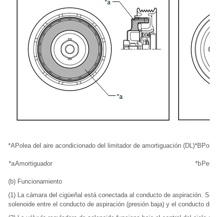
*A
Polea del aire acondicionado del limitador de amortiguación (DL)
*B
Polea
*a
Amortiguador
*b
Peso 
(b) Funcionamiento
(1) La cámara del cigüeñal está conectada al conducto de aspiración. Se 
solenoide entre el conducto de aspiración (presión baja) y el conducto de d