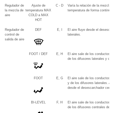
Regulador de
Ajuste de
C - D
Varía la relación de la mezcla de
la mezcla de
temperatura MAX
temperatura de forma continua e
aire
COLD a MAX
HOT
Regulador de
DEF
E, I
El aire fluye desde el desescar
control de
laterales.
salida de aire
FOOT / DEF
E, H
El aire sale de los conductos d
de los difusores laterales y de
FOOT
E, G
El aire sale de los conductos d
y de los difusores laterales. 
desde el desescarchador centra
BI-LEVEL
F, H
El aire sale de los conductos d
de los difusores centrales dela