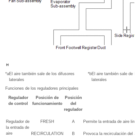
*a
El aire también sale de los difusores
*b
El aire también sale de l
laterales
laterales
Funciones de los reguladores principales
Regulador
Posición de
Posición
F
de control
funcionamiento
del
regulador
Regulador de
FRESH
A
Permite la entrada de aire limpi
la entrada de
aire
RECIRCULATION
B
Provoca la recirculación del air