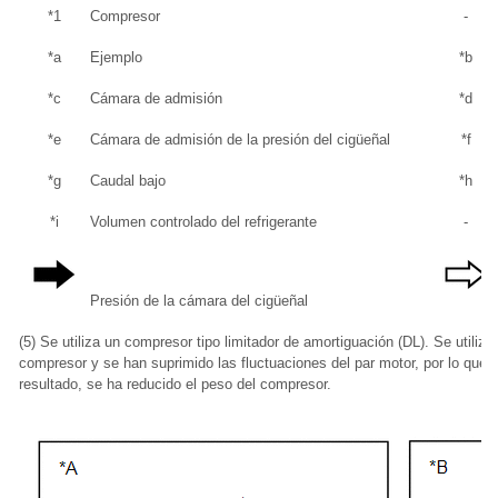
*1
Compresor
-
*a
Ejemplo
*b
*c
Cámara de admisión
*d
*e
Cámara de admisión de la presión del cigüeñal
*f
*g
Caudal bajo
*h
*i
Volumen controlado del refrigerante
-
Presión de la cámara del cigüeñal
(5) Se utiliza un compresor tipo limitador de amortiguación (DL). Se utiliza
compresor y se han suprimido las fluctuaciones del par motor, por lo que 
resultado, se ha reducido el peso del compresor.