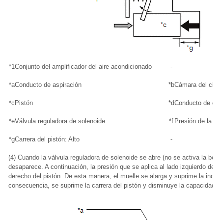
*1
Conjunto del amplificador del aire acondicionado
-
*a
Conducto de aspiración
*b
Cámara del cig
*c
Pistón
*d
Conducto de de
*e
Válvula reguladora de solenoide
*f
Presión de la c
*g
Carrera del pistón: Alto
-
(4) Cuando la válvula reguladora de solenoide se abre (no se activa la bobi
desaparece. A continuación, la presión que se aplica al lado izquierdo del p
derecho del pistón. De esta manera, el muelle se alarga y suprime la incli
consecuencia, se suprime la carrera del pistón y disminuye la capacidad 