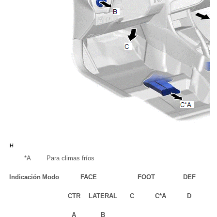
*A
Para climas fríos
Indicación
Modo
FACE
FOOT
DEF
CTR
LATERAL
C
C*A
D
A
B