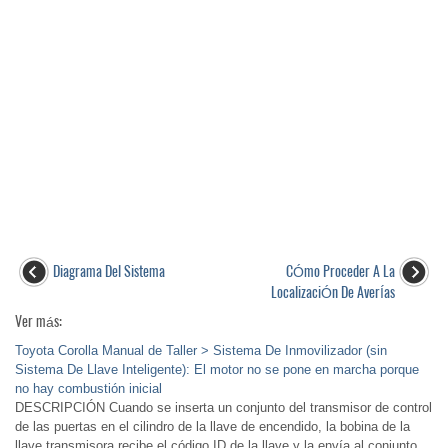
Diagrama Del Sistema
CÓmo Proceder A La
LocalizaciÓn De AverÍas
Ver más:
Toyota Corolla Manual de Taller > Sistema De Inmovilizador (sin
Sistema De Llave Inteligente): El motor no se pone en marcha porque
no hay combustión inicial
DESCRIPCIÓN Cuando se inserta un conjunto del transmisor de control
de las puertas en el cilindro de la llave de encendido, la bobina de la
llave transmisora recibe el código ID de la llave y la envía al conjunto