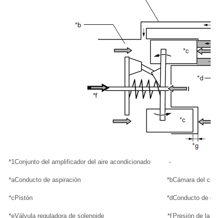
*1
Conjunto del amplificador del aire acondicionado
-
*a
Conducto de aspiración
*b
Cámara del cig
*c
Pistón
*d
Conducto de de
*e
Válvula reguladora de solenoide
*f
Presión de la c