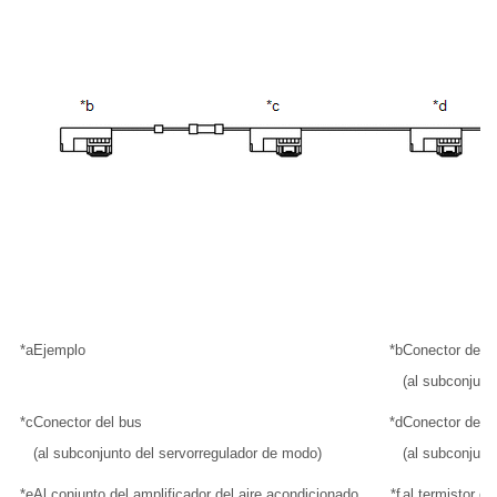
*a
Ejemplo
*b
Conector del 
(al subconjunt
*c
Conector del bus
*d
Conector del 
(al subconjunto del servorregulador de modo)
(al subconjunt
*e
Al conjunto del amplificador del aire acondicionado
*f
al termistor de