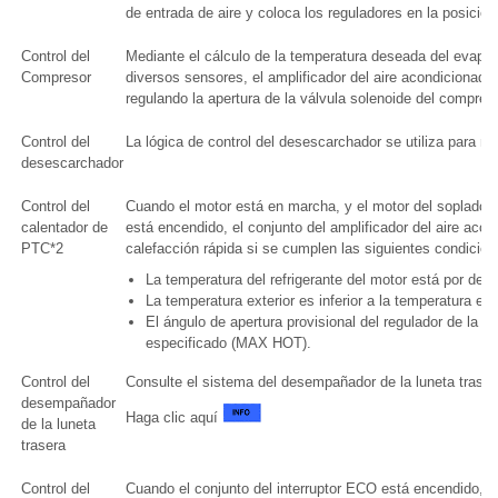
de entrada de aire y coloca los reguladores en la pos
Control del
Mediante el cálculo de la temperatura deseada del evapo
Compresor
diversos sensores, el amplificador del aire acondicionad
regulando la apertura de la válvula solenoide del compreso
Control del
La lógica de control del desescarchador se utiliza para m
desescarchador
Control del
Cuando el motor está en marcha, y el motor del soplador c
calentador de
está encendido, el conjunto del amplificador del aire acon
PTC*2
calefacción rápida si se cumplen las siguientes condicion
La temperatura del refrigerante del motor está por deba
La temperatura exterior es inferior a la temperatura es
El ángulo de apertura provisional del regulador de la me
especificado (MAX HOT).
Control del
Consulte el sistema del desempañador de la luneta traser
desempañador
Haga clic aquí
de la luneta
trasera
Control del
Cuando el conjunto del interruptor ECO está encendido, el 