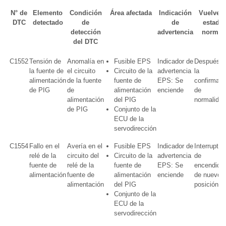
N° de
Elemento
Condición
Área afectada
Indicación
Vuelve a
DTC
detectado
de
de
estado
detección
advertencia
normal
del DTC
C1552
Tensión de
Anomalía en
Fusible EPS
Indicador de
Después d
la fuente de
el circuito
Circuito de la
advertencia
la
alimentación
de la fuente
fuente de
EPS: Se
confirmaci
de PIG
de
alimentación
enciende
de
alimentación
del PIG
normalidad
de PIG
Conjunto de la
ECU de la
servodirección
C1554
Fallo en el
Avería en el
Fusible EPS
Indicador de
Interruptor
relé de la
circuito del
Circuito de la
advertencia
de
fuente de
relé de la
fuente de
EPS: Se
encendido
alimentación
fuente de
alimentación
enciende
de nuevo 
alimentación
del PIG
posición 
Conjunto de la
ECU de la
servodirección