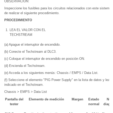
OBSERVACIÓN:
Inspeccione los fusibles para los circuitos relacionados con este sistema 
de realizar el siguiente procedimiento.
PROCEDIMIENTO
1.
LEA EL VALOR CON EL
TECHSTREAM
(a) Apague el interruptor de encendido.
(b) Conecte el Techstream al DLC3.
(c) Coloque el interruptor de encendido en posición ON.
(d) Encienda el Techstream.
(e) Acceda a los siguientes menús: Chassis / EMPS / Data List.
(f) Seleccione el elemento "PIG Power Supply" en la lista de datos y lea el
indicado en el Techstream.
Chassis > EMPS > Data List
Pantalla del
Elemento de medición
Margen
Estado
Not
tester
normal
diagn