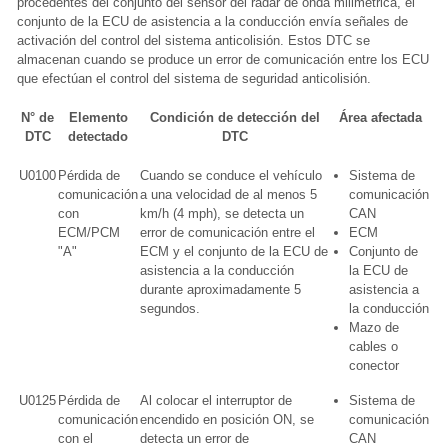
procedentes del conjunto del sensor del radar de onda milimétrica, el
conjunto de la ECU de asistencia a la conducción envía señales de
activación del control del sistema anticolisión. Estos DTC se
almacenan cuando se produce un error de comunicación entre los ECU
que efectúan el control del sistema de seguridad anticolisión.
N° de
Elemento
Condición de detección del
Área afectada
DTC
detectado
DTC
U0100
Pérdida de
Cuando se conduce el vehículo
Sistema de
comunicación
a una velocidad de al menos 5
comunicación
con
km/h (4 mph), se detecta un
CAN
ECM/PCM
error de comunicación entre el
ECM
"A"
ECM y el conjunto de la ECU de
Conjunto de
asistencia a la conducción
la ECU de
durante aproximadamente 5
asistencia a
segundos.
la conducción
Mazo de
cables o
conector
U0125
Pérdida de
Al colocar el interruptor de
Sistema de
comunicación
encendido en posición ON, se
comunicación
con el
detecta un error de
CAN