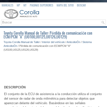
MANUALES
MP
MT
PAGINAS SUPERIORES
MAPA DEL SITIO
BUSCAR
Toyota Corolla Manual de Taller: Pérdida de comunicación con
ECM/PCM "A" (U0100,U0125,U0126,U0129)
Toyota Corolla Manual de Taller
/
Interior del vehículo
/
AnticolisiÓn
/
Sistema
AnticolisiÓn
/ Pérdida de comunicación con ECM/PCM "A"
(U0100,U0125,U0126,U0129)
DESCRIPCIÓN
El conjunto de la ECU de asistencia a la conducción utiliza el conjunto
del sensor de radar de onda milimétrica para detectar objetos que
aparezcan delante del vehículo. Basándose en las señales