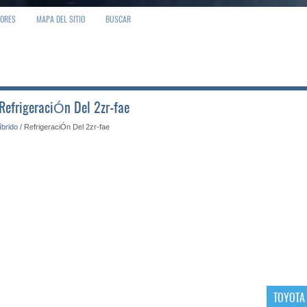
IORES
MAPA DEL SITIO
BUSCAR
 RefrigeraciÓn Del 2zr-fae
íbrido
/ RefrigeraciÓn Del 2zr-fae
TOYOTA