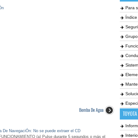
Para s
Ón
Índic
Seguri
Grupo
Funci
Condu
Siste
Elemen
Mante
Soluc
Especi
Bomba De Agua
TOYOTA
Inform
ma De NavegaciÓn: No se puede extraer el CD
Interi
CIONAMIENTO (a) Pulse durante 5 segundos o más el