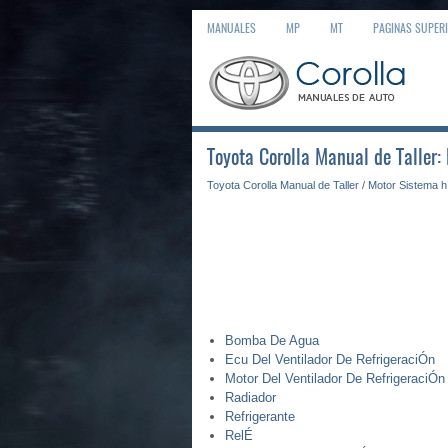
MANUALES
MP
MT
PAGINAS SUPER
Toyota Corolla Manual de Taller:
Toyota Corolla Manual de Taller
/
Motor Sistema h
Bomba De Agua
Ecu Del Ventilador De RefrigeraciÓn
Motor Del Ventilador De RefrigeraciÓn
Radiador
Refrigerante
RelÉ