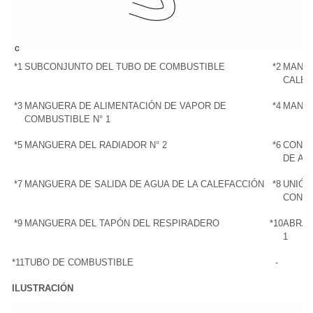
*1
SUBCONJUNTO DEL TUBO DE COMBUSTIBLE
*2
MANGU
CALEF
*3
MANGUERA DE ALIMENTACIÓN DE VAPOR DE
*4
MANGU
COMBUSTIBLE N° 1
*5
MANGUERA DEL RADIADOR N° 2
*6
CONJU
DE AG
*7
MANGUERA DE SALIDA DE AGUA DE LA CALEFACCIÓN
*8
UNIÓN
CONE
*9
MANGUERA DEL TAPÓN DEL RESPIRADERO
*10
ABRAZ
1
*11
TUBO DE COMBUSTIBLE
-
ILUSTRACIÓN