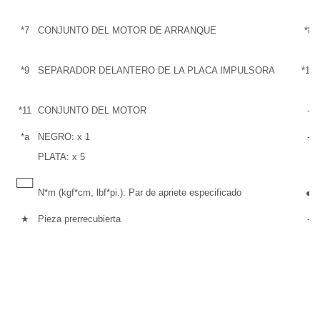
5
*7
CONJUNTO DEL MOTOR DE ARRANQUE
*8
*9
SEPARADOR DELANTERO DE LA PLACA IMPULSORA
*10
*11
CONJUNTO DEL MOTOR
-
*a
NEGRO: x 1
-
PLATA: x 5
N*m (kgf*cm, lbf*pi.): Par de apriete especificado
●
P
★
Pieza prerrecubierta
-