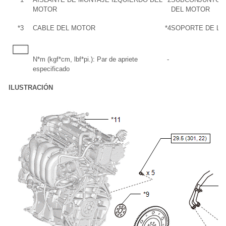
MOTOR
DEL MOTOR
*3
CABLE DEL MOTOR
*4
SOPORTE DE LA
N*m (kgf*cm, lbf*pi.): Par de apriete
-
especificado
ILUSTRACIÓN