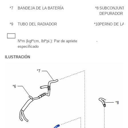
*7
BANDEJA DE LA BATERÍA
*8
SUBCONJUNTO 
DEPURADOR DE
*9
TUBO DEL RADIADOR
*10
PERNO DE LA 
N*m (kgf*cm, lbf*pi.): Par de apriete
-
especificado
ILUSTRACIÓN