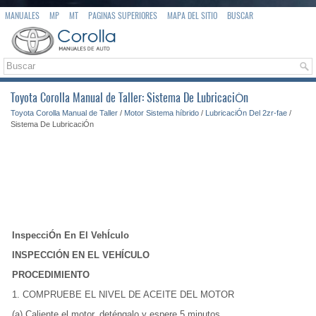
MANUALES
MP
MT
PAGINAS SUPERIORES
MAPA DEL SITIO
BUSCAR
Toyota Corolla Manual de Taller: Sistema De LubricaciÓn
Toyota Corolla Manual de Taller
/
Motor Sistema híbrido
/
LubricaciÓn Del 2zr-fae
/
Sistema De LubricaciÓn
InspecciÓn En El VehÍculo
INSPECCIÓN EN EL VEHÍCULO
PROCEDIMIENTO
1. COMPRUEBE EL NIVEL DE ACEITE DEL MOTOR
(a) Caliente el motor, deténgalo y espere 5 minutos.