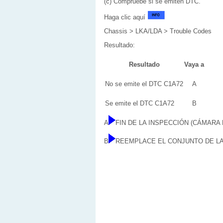
(c) Compruebe si se emiten DTC.
Haga clic aquí
Chassis > LKA/LDA > Trouble Codes
Resultado:
Resultado
Vaya a
No se emite el DTC C1A72
A
Se emite el DTC C1A72
B
A
FIN DE LA INSPECCIÓN (CÁMAR
B
REEMPLACE EL CONJUNTO DE LA