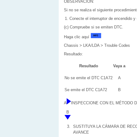
OBSERVACIÓN:
Si no se realiza el siguiente procedimie
Conecte el interruptor de encendido 
(c) Compruebe si se emiten DTC.
Haga clic aquí
Chassis > LKA/LDA > Trouble Codes
Resultado:
Resultado
Vaya a
No se emite el DTC C1A72
A
Se emite el DTC C1A72
B
A
INSPECCIONE CON EL MÉTODO 
B
3.
SUSTITUYA LA CÁMARA DE REC
AVANCE