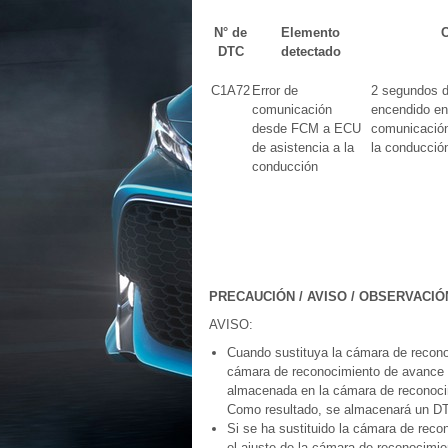
N° de
Elemento
C
DTC
detectado
C1A72
Error de
2 segundos de
comunicación
encendido en
desde FCM a ECU
comunicación
de asistencia a la
la conducció
conducción
PRECAUCIÓN / AVISO / OBSERVACIÓ
AVISO:
Cuando sustituya la cámara de recono
cámara de reconocimiento de avance q
almacenada en la cámara de reconocim
Como resultado, se almacenará un D
Si se ha sustituido la cámara de reco
el ajuste de la cámara de reconocimie