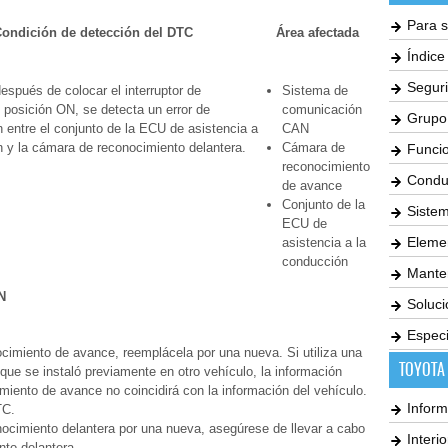
Para s
ondición de detección del DTC
Área afectada
Índic
Seguri
spués de colocar el interruptor de
Sistema de
 posición ON, se detecta un error de
comunicación
Grupo
 entre el conjunto de la ECU de asistencia a
CAN
n y la cámara de reconocimiento delantera.
Cámara de
Funci
reconocimiento
Condu
de avance
Conjunto de la
Siste
ECU de
Elemen
asistencia a la
conducción
Mante
N
Soluc
Especi
cimiento de avance, reemplácela por una nueva. Si utiliza una
TOYOTA
ue se instaló previamente en otro vehículo, la información
iento de avance no coincidirá con la información del vehículo.
Inform
TC.
nocimiento delantera por una nueva, asegúrese de llevar a cabo
Interi
nto delantera.