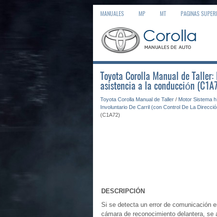
MANUALES
MP
MT
PAGINAS SUPER
Toyota Corolla Manual de Taller
asistencia a la conducción (C1A
Toyota Corolla Manual de Taller
/
Motor Sistema h
Involuntario De Carril (con Control De La Direcció
(C1A72)
DESCRIPCIÓN
Si se detecta un error de comunicación e
cámara de reconocimiento delantera, se