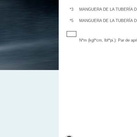
*3
MANGUERA DE LA TUBERÍA D
*5
MANGUERA DE LA TUBERÍA 
N*m (kgf*cm, lbf*pi.): Par de apr