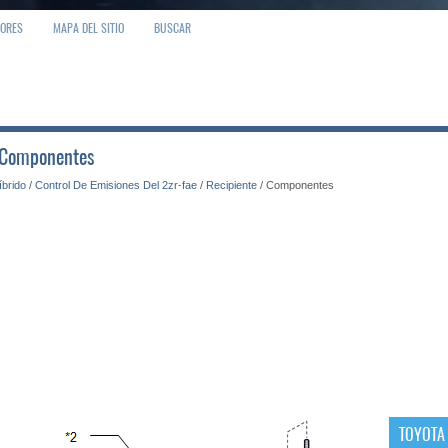
IORES
MAPA DEL SITIO
BUSCAR
: Componentes
íbrido
/
Control De Emisiones Del 2zr-fae
/
Recipiente
/ Componentes
TOYOTA