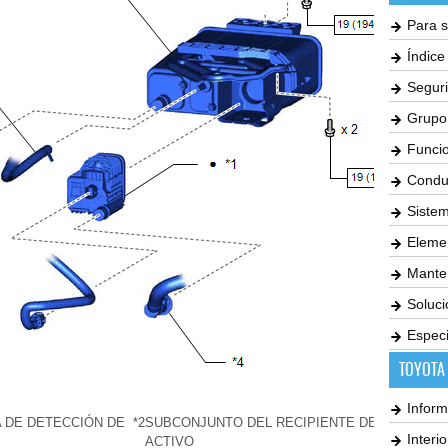
Para s
Índic
Seguri
Grupo
Funci
Condu
Siste
Elemen
Mante
Soluc
Especi
TOYOTA
Inform
 DE DETECCIÓN DE
*2
SUBCONJUNTO DEL RECIPIENTE DE CARBÓN
Interi
ACTIVO