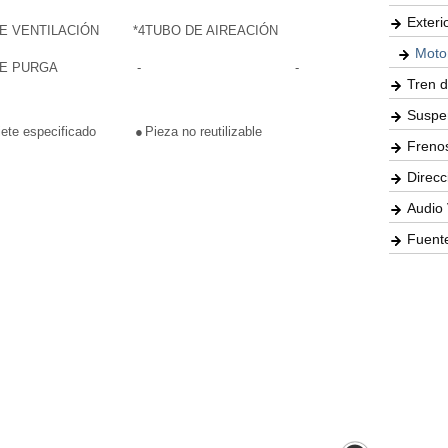
Exteri
E VENTILACIÓN
*4
TUBO DE AIREACIÓN
Moto
DE PURGA
-
-
Tren d
Suspe
iete especificado
●
Pieza no reutilizable
Freno
Direcc
Audio 
Fuente