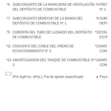
*5
SUBCONJUNTO DE LA MANGUERA DE VENTILACIÓN
*6
PROTE
DEL DEPÓSITO DE COMBUSTIBLE
N° 1
*7
SUBCONJUNTO DERECHO DE LA BANDA DEL
*8
SUBCO
DEPÓSITO DE COMBUSTIBLE N° 1
DEPÓS
*9
CUBIERTA DEL TUBO DE LLENADO DEL DEPÓSITO
*10
CONJU
DE COMBUSTIBLE
ESTAC
*11
CONJUNTO DEL CABLE DEL FRENO DE
*12
AMORT
ESTACIONAMIENTO N° 3
COMBU
*13
AMORTIGUADOR DEL TANQUE DE COMBUSTIBLE N°
*14
AMORT
2
COMBU
N*m (kgf*cm, lbf*pi.): Par de apriete especificado
●
Pieza no