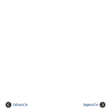
ExtracciÓn
InspecciÓn